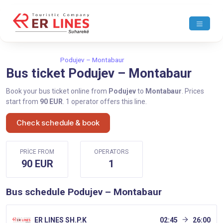
Home
Podujev
Podujev – Montabaur
Bus ticket Podujev – Montabaur
Book your bus ticket online from
Podujev
to
Montabaur
. Prices
start from
90 EUR
. 1 operator offers this line.
Check schedule & book
PRICE FROM
OPERATORS
90 EUR
1
Bus schedule Podujev – Montabaur
ER LINES SH.P.K
02:45
26:00