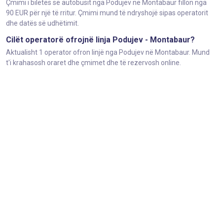
Çmimi i biletës së autobusit nga Podujev në Montabaur fillon nga
90 EUR për një të rritur. Çmimi mund të ndryshojë sipas operatorit
dhe datës së udhëtimit.
Cilët operatorë ofrojnë linja Podujev - Montabaur?
Aktualisht 1 operator ofron linjë nga Podujev në Montabaur. Mund
t'i krahasosh oraret dhe çmimet dhe të rezervosh online.