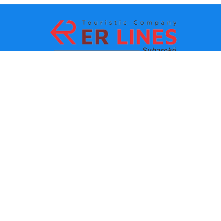
Ödeme yöntemleri:
En iyi seyahat
Ana bağlantılar
destinasyonları
İletişim
Şehre göre varış noktası
Hakkımızda
Eyalete göre varış noktası
Son haberler
Politikalar ve kullanım
koşulları