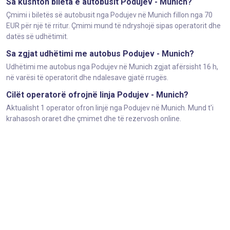
Sa kushton bileta e autobusit Podujev - Munich?
Çmimi i biletës së autobusit nga Podujev në Munich fillon nga 70
EUR për një të rritur. Çmimi mund të ndryshojë sipas operatorit dhe
datës së udhëtimit.
Sa zgjat udhëtimi me autobus Podujev - Munich?
Udhëtimi me autobus nga Podujev në Munich zgjat afërsisht 16 h,
në varësi të operatorit dhe ndalesave gjatë rrugës.
Cilët operatorë ofrojnë linja Podujev - Munich?
Aktualisht 1 operator ofron linjë nga Podujev në Munich. Mund t'i
krahasosh oraret dhe çmimet dhe të rezervosh online.