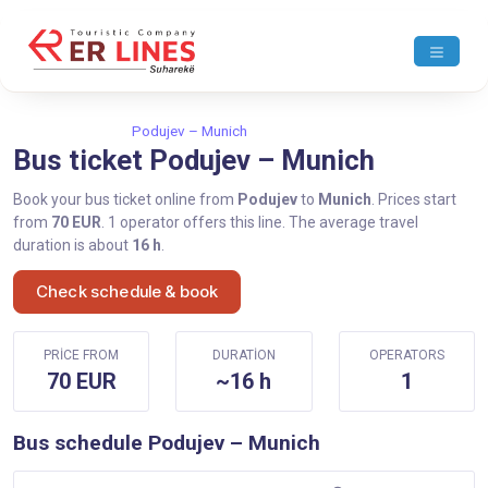
Home
Podujev
Podujev – Munich
Bus ticket Podujev – Munich
Book your bus ticket online from
Podujev
to
Munich
. Prices start
from
70 EUR
. 1 operator offers this line. The average travel
duration is about
16 h
.
Check schedule & book
PRICE FROM
DURATION
OPERATORS
70 EUR
~16 h
1
Bus schedule Podujev – Munich