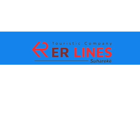
Ödeme yöntemleri:
En iyi seyahat
Ana bağlantılar
destinasyonları
İletişim
Şehre göre varış noktası
Hakkımızda
Eyalete göre varış noktası