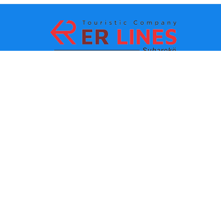
Metodat e pagesës:
Top destinacionet
Linqet Kryesore
Destinacioni me qytet
Kontakti
Destinacioni me shtet
Rreth Nesh
Lajmet e fundit
Politikat dhe kushtet e
përdorimit