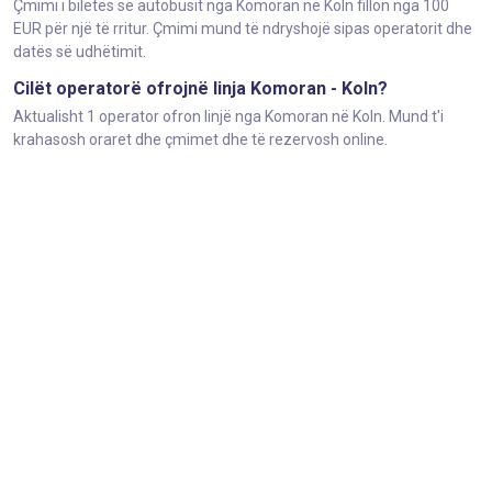
Çmimi i biletës së autobusit nga Komoran në Koln fillon nga 100
EUR për një të rritur. Çmimi mund të ndryshojë sipas operatorit dhe
datës së udhëtimit.
Cilët operatorë ofrojnë linja Komoran - Koln?
Aktualisht 1 operator ofron linjë nga Komoran në Koln. Mund t'i
krahasosh oraret dhe çmimet dhe të rezervosh online.