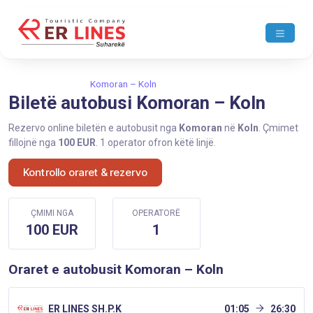
Ballina
Komoran
Komoran – Koln
Biletë autobusi Komoran – Koln
Rezervo online biletën e autobusit nga
Komoran
në
Koln
. Çmimet
fillojnë nga
100 EUR
. 1 operator ofron këtë linjë.
Kontrollo oraret & rezervo
ÇMIMI NGA
OPERATORË
100 EUR
1
Oraret e autobusit Komoran – Koln
ER LINES SH.P.K
01:05
26:30