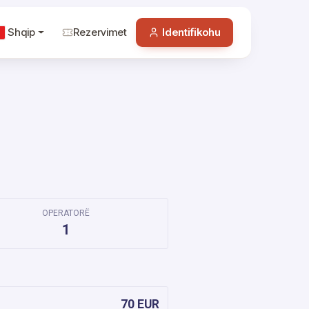
Shqip
Rezervimet
Identifikohu
OPERATORË
1
70 EUR