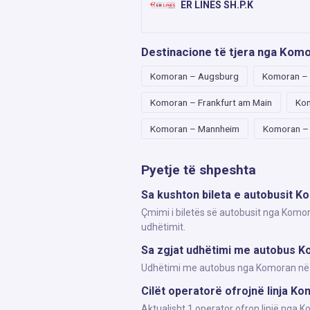
ER LINES SH.P.K
Destinacione të tjera nga Kom
Komoran – Augsburg
Komoran –
Komoran – Frankfurt am Main
Kom
Komoran – Mannheim
Komoran –
Pyetje të shpeshta
Sa kushton bileta e autobusit K
Çmimi i biletës së autobusit nga Komor
udhëtimit.
Sa zgjat udhëtimi me autobus K
Udhëtimi me autobus nga Komoran në Mu
Cilët operatorë ofrojnë linja K
Aktualisht 1 operator ofron linjë nga 