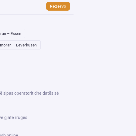
Rezervo
ran – Essen
moran – Leverkusen
ë sipas operatorit dhe datës së
e gjatë rrugës.
sh online.