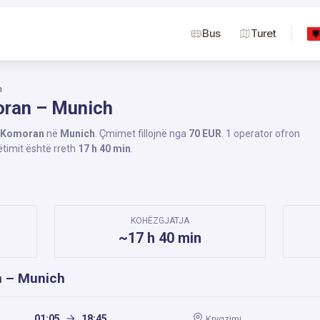
Bus
Turet
h
oran – Munich
Komoran
në
Munich
. Çmimet fillojnë nga
70 EUR
. 1 operator ofron
ëtimit është rreth
17 h 40 min
.
KOHËZGJATJA
~17 h 40 min
n – Munich
01:05
18:45
Kryqzimi