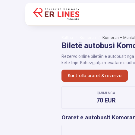
Ballina
Komoran
Komoran – Munic
Biletë autobusi Kom
Rezervo online biletën e autobusit nga
këtë linjë. Kohëzgjatja mesatare e udh
Kontrollo oraret & rezervo
ÇMIMI NGA
70 EUR
Oraret e autobusit Komora