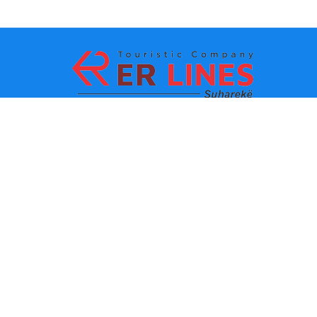
Metodat e pagesës:
Top destinacionet
Linqet Kryesore
Destinacioni me qytet
Kontakti
Destinacioni me shtet
Rreth Nesh
Lajmet e fundit
Politikat dhe kushtet e