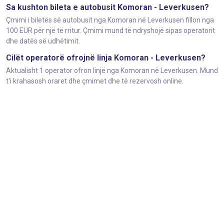
Sa kushton bileta e autobusit Komoran - Leverkusen?
Çmimi i biletës së autobusit nga Komoran në Leverkusen fillon nga
100 EUR për një të rritur. Çmimi mund të ndryshojë sipas operatorit
dhe datës së udhëtimit.
Cilët operatorë ofrojnë linja Komoran - Leverkusen?
Aktualisht 1 operator ofron linjë nga Komoran në Leverkusen. Mund
t'i krahasosh oraret dhe çmimet dhe të rezervosh online.