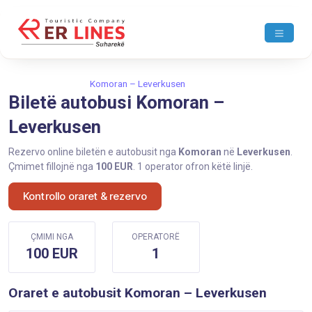
Ballina
Komoran
Komoran – Leverkusen
Biletë autobusi Komoran –
Leverkusen
Rezervo online biletën e autobusit nga
Komoran
në
Leverkusen
.
Çmimet fillojnë nga
100 EUR
. 1 operator ofron këtë linjë.
Kontrollo oraret & rezervo
ÇMIMI NGA
OPERATORË
100 EUR
1
Oraret e autobusit Komoran – Leverkusen