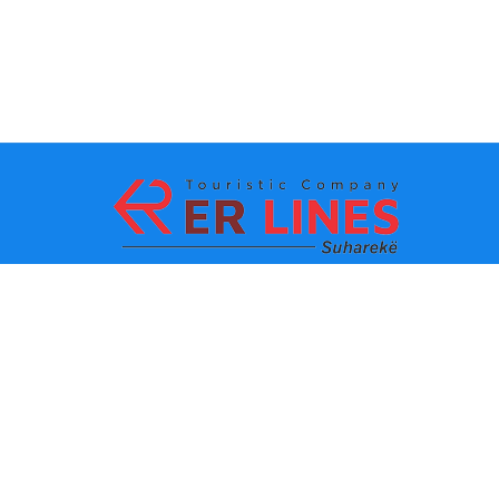
Metodat e pagesës:
Top destinacionet
Linqet Kryesore
Destinacioni me qytet
Kontakti