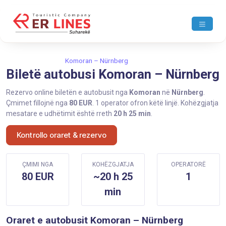
Ballina
Komoran
Komoran – Nürnberg
Biletë autobusi Komoran – Nürnberg
Rezervo online biletën e autobusit nga
Komoran
në
Nürnberg
.
Çmimet fillojnë nga
80 EUR
. 1 operator ofron këtë linjë. Kohëzgjatja
mesatare e udhëtimit është rreth
20 h 25 min
.
Kontrollo oraret & rezervo
ÇMIMI NGA
KOHËZGJATJA
OPERATORË
80 EUR
~20 h 25
1
min
Oraret e autobusit Komoran – Nürnberg