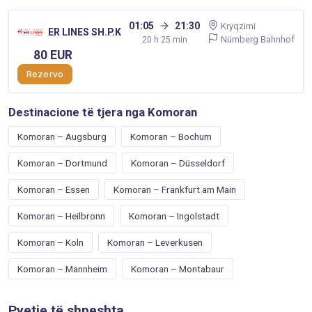
01:05
21:30
Kryqzimi
ER LINES SH.P.K
Nürnberg Bahnhof
20 h 25 min
80 EUR
Rezervo
Destinacione të tjera nga Komoran
Komoran – Augsburg
Komoran – Bochum
Komoran – Dortmund
Komoran – Düsseldorf
Komoran – Essen
Komoran – Frankfurt am Main
Komoran – Heilbronn
Komoran – Ingolstadt
Komoran – Koln
Komoran – Leverkusen
Komoran – Mannheim
Komoran – Montabaur
Pyetje të shpeshta