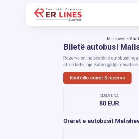
Ballina
Malishevë
Malishevë – Stut
Biletë autobusi Mali
Rezervo online biletën e autobusit nga
ofron këtë linjë. Kohëzgjatja mesatare
Kontrollo oraret & rezervo
ÇMIMI NGA
80 EUR
Oraret e autobusit Malishev