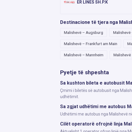
ER LINES SH.P.K
Destinacione të tjera nga Mali
Malishevë – Augsburg
Malishevë
Malishevë – Frankfurt am Main
Ma
Malishevë – Mannheim
Malishevë
Pyetje të shpeshta
Sa kushton bileta e autobusit Ma
Çmimi i biletës së autobusit nga Malish
udhëtimit.
Sa zgjat udhëtimi me autobus Ma
Udhëtimi me autobus nga Malishevë në S
Cilët operatorë ofrojnë linja Ma
Aktualisht 1 operator ofron linjë nga 