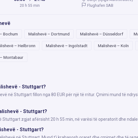
Flughafen SAB
20 h 55 min
shevë
 – Bochum
Malishevë – Dortmund
Malishevë – Düsseldorf
Ma
lishevë – Heilbronn
Malishevë – Ingolstadt
Malishevë – Koln
 – Montabaur
lishevë - Stuttgart?
evë në Stuttgart fillon nga 80 EUR për një të rritur. Çmimi mund të ndry
lishevë - Stuttgart?
tuttgart zgjat afërsisht 20 h 55 min, në varësi të operatorit dhe ndale
lishevë - Stuttgart?
Malishevë në Stuttgart. Mund t'i krahasosh oraret dhe çmimet dhe të reze