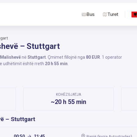
Bus
Turet
tgart
shevë – Stuttgart
Malishevë
në
Stuttgart
. Çmimet fillojnë nga
80 EUR
. 1 operator
 e udhëtimit është rreth
20 h 55 min
.
KOHËZGJATJA
~20 h 55 min
ë – Stuttgart
00:50
21:45
Banjë (kyqja Autostrades)