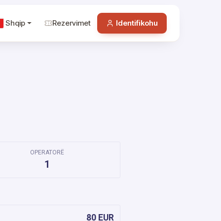
Shqip
Rezervimet
Identifikohu
OPERATORË
1
80 EUR