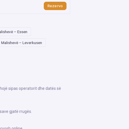
Rezervo
lishevë – Essen
Malishevë – Leverkusen
shojë sipas operatorit dhe datës së
save gjatë rrugës.
rvosh online.