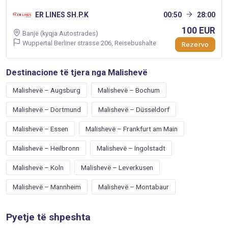
ER LINES SH.P.K
00:50
28:00
100 EUR
Banjë (kyqja Autostrades)
Wuppertal Berliner strasse 206, Reisebushalte
Rezervo
Destinacione të tjera nga Malishevë
Malishevë – Augsburg
Malishevë – Bochum
Malishevë – Dortmund
Malishevë – Düsseldorf
Malishevë – Essen
Malishevë – Frankfurt am Main
Malishevë – Heilbronn
Malishevë – Ingolstadt
Malishevë – Koln
Malishevë – Leverkusen
Malishevë – Mannheim
Malishevë – Montabaur
Pyetje të shpeshta