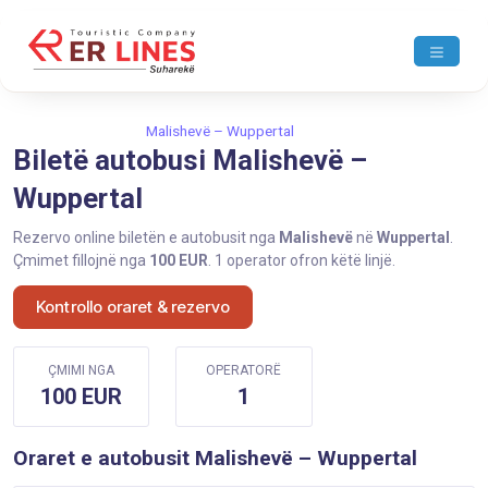
Ballina
Malishevë
Malishevë – Wuppertal
Biletë autobusi Malishevë –
Wuppertal
Rezervo online biletën e autobusit nga
Malishevë
në
Wuppertal
.
Çmimet fillojnë nga
100 EUR
. 1 operator ofron këtë linjë.
Kontrollo oraret & rezervo
ÇMIMI NGA
OPERATORË
100 EUR
1
Oraret e autobusit Malishevë – Wuppertal