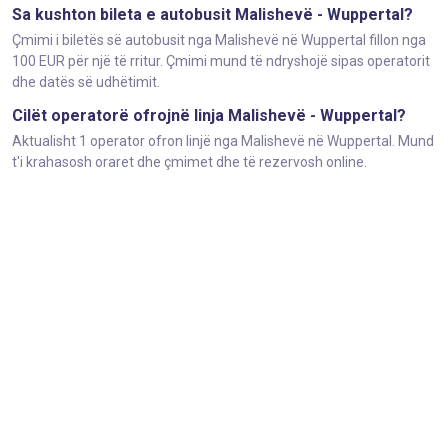
Sa kushton bileta e autobusit Malishevë - Wuppertal?
Çmimi i biletës së autobusit nga Malishevë në Wuppertal fillon nga
100 EUR për një të rritur. Çmimi mund të ndryshojë sipas operatorit
dhe datës së udhëtimit.
Cilët operatorë ofrojnë linja Malishevë - Wuppertal?
Aktualisht 1 operator ofron linjë nga Malishevë në Wuppertal. Mund
t'i krahasosh oraret dhe çmimet dhe të rezervosh online.