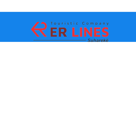
Metodat e pagesës:
Top destinacionet
Linqet Kryesore
Destinacioni me qytet
Kontakti
Destinacioni me shtet
Rreth Nesh
Lajmet e fundit
Politikat dhe kushtet e