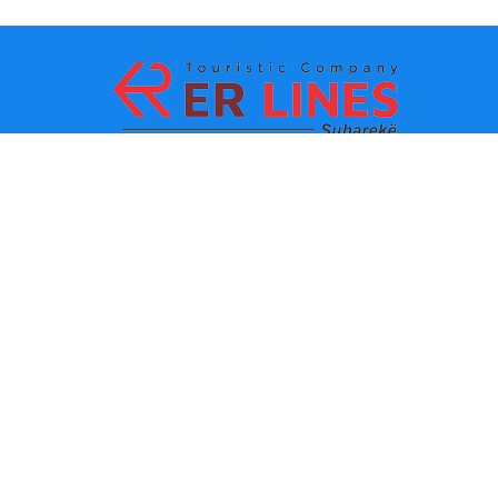
Metodat e pagesës:
Top destinacionet
Linqet Kryesore
Destinacioni me qytet
Kontakti
Destinacioni me shtet
Rreth Nesh
Lajmet e fundit
Politikat dhe kushtet e
përdorimit