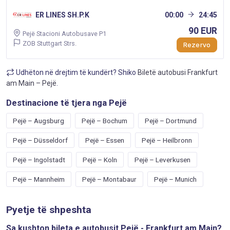
ER LINES SH.P.K
00:00
24:45
90 EUR
Pejë Stacioni Autobusave P1
ZOB Stuttgart Strs.
Rezervo
Udhëton në drejtim të kundërt? Shiko
Biletë autobusi Frankfurt
am Main – Pejë
.
Destinacione të tjera nga Pejë
Pejë – Augsburg
Pejë – Bochum
Pejë – Dortmund
Pejë – Düsseldorf
Pejë – Essen
Pejë – Heilbronn
Pejë – Ingolstadt
Pejë – Koln
Pejë – Leverkusen
Pejë – Mannheim
Pejë – Montabaur
Pejë – Munich
Pyetje të shpeshta
Sa kushton bileta e autobusit Pejë - Frankfurt am Main?