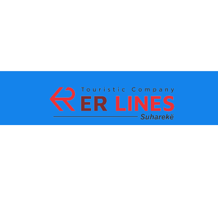
Metodat e pagesës:
Top destinacionet
Linqet Kryesore
Destinacioni me qytet
Kontakti