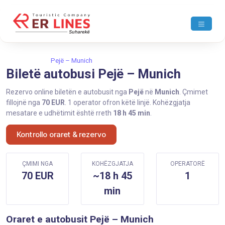
Ballina
Pejë
Pejë – Munich
Biletë autobusi Pejë – Munich
Rezervo online biletën e autobusit nga
Pejë
në
Munich
. Çmimet
fillojnë nga
70 EUR
. 1 operator ofron këtë linjë. Kohëzgjatja
mesatare e udhëtimit është rreth
18 h 45 min
.
Kontrollo oraret & rezervo
ÇMIMI NGA
KOHËZGJATJA
OPERATORË
70 EUR
~18 h 45
1
min
Oraret e autobusit Pejë – Munich