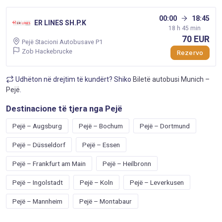
00:00
18:45
ER LINES SH.P.K
18 h 45 min
70 EUR
Pejë Stacioni Autobusave P1
Zob Hackebrucke
Rezervo
Udhëton në drejtim të kundërt? Shiko
Biletë autobusi Munich –
Pejë
.
Destinacione të tjera nga Pejë
Pejë – Augsburg
Pejë – Bochum
Pejë – Dortmund
Pejë – Düsseldorf
Pejë – Essen
Pejë – Frankfurt am Main
Pejë – Heilbronn
Pejë – Ingolstadt
Pejë – Koln
Pejë – Leverkusen
Pejë – Mannheim
Pejë – Montabaur