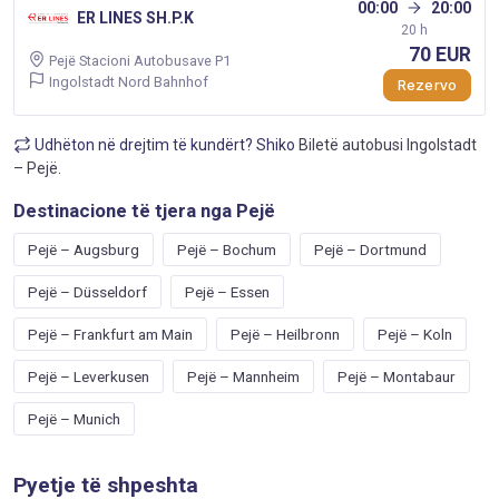
00:00
20:00
ER LINES SH.P.K
20 h
70 EUR
Pejë Stacioni Autobusave P1
Ingolstadt Nord Bahnhof
Rezervo
Udhëton në drejtim të kundërt? Shiko
Biletë autobusi Ingolstadt
– Pejë
.
Destinacione të tjera nga Pejë
Pejë – Augsburg
Pejë – Bochum
Pejë – Dortmund
Pejë – Düsseldorf
Pejë – Essen
Pejë – Frankfurt am Main
Pejë – Heilbronn
Pejë – Koln
Pejë – Leverkusen
Pejë – Mannheim
Pejë – Montabaur
Pejë – Munich
Pyetje të shpeshta