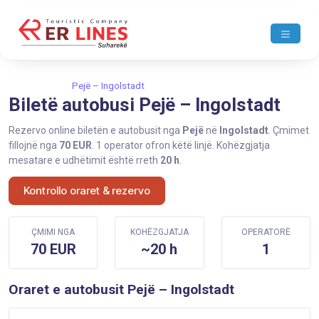
Ballina
Pejë
Pejë – Ingolstadt
Biletë autobusi Pejë – Ingolstadt
Rezervo online biletën e autobusit nga
Pejë
në
Ingolstadt
. Çmimet
fillojnë nga
70 EUR
. 1 operator ofron këtë linjë. Kohëzgjatja
mesatare e udhëtimit është rreth
20 h
.
Kontrollo oraret & rezervo
ÇMIMI NGA
KOHËZGJATJA
OPERATORË
70 EUR
~20 h
1
Oraret e autobusit Pejë – Ingolstadt