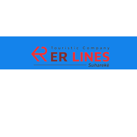
Metodat e pagesës:
Top destinacionet
Linqet Kryesore
Destinacioni me qytet
Kontakti
Destinacioni me shtet
Rreth Nesh