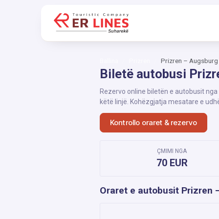
Ballina
Prizren
Prizren – Augsburg
Biletë autobusi Priz
Rezervo online biletën e autobusit nga
këtë linjë. Kohëzgjatja mesatare e udh
Kontrollo oraret & rezervo
ÇMIMI NGA
70 EUR
Oraret e autobusit Prizren