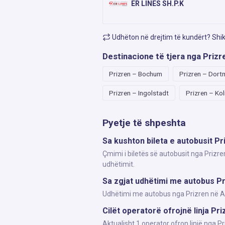
ER LINES SH.P.K
Udhëton në drejtim të kundërt? Shi
Destinacione të tjera nga Prizr
Prizren – Bochum
Prizren – Dor
Prizren – Ingolstadt
Prizren – Kol
Pyetje të shpeshta
Sa kushton bileta e autobusit P
Çmimi i biletës së autobusit nga Prizre
udhëtimit.
Sa zgjat udhëtimi me autobus P
Udhëtimi me autobus nga Prizren në Aug
Cilët operatorë ofrojnë linja Pr
Aktualisht 1 operator ofron linjë nga 