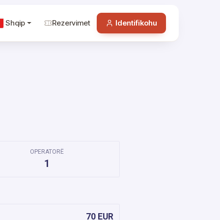
Shqip
Rezervimet
Identifikohu
OPERATORË
1
70 EUR