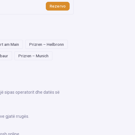
Rezervo
urt am Main
Prizren – Heilbronn
abaur
Prizren – Munich
jë sipas operatorit dhe datës së
ve gjatë rrugës.
osh online.