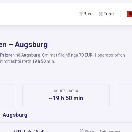
Bus
Turet
ren – Augsburg
Prizren
në
Augsburg
. Çmimet fillojnë nga
70 EUR
. 1 operator ofron
ëtimit është rreth
19 h 50 min
.
KOHËZGJATJA
~19 h 50 min
 – Augsburg
00:00
19:50
Stacioni Autobusave