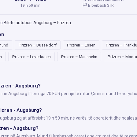
Biberbach STR
19 h 50 min
ko
Biletë autobusi Augsburg – Prizren
.
en
tmund
Prizren – Düsseldorf
Prizren – Essen
Prizren – Frankf
n
Prizren – Leverkusen
Prizren – Mannheim
Prizren – Mont
rizren - Augsburg?
n në Augsburg fillon nga 70 EUR për një të rritur. Çmimi mund të ndrysho
rizren - Augsburg?
sburg zgjat afërsisht 19 h 50 min, në varësi të operatorit dhe ndalesa
izren - Augsburg?
Prizren në Augsburg. Mund t'i krahasosh oraret dhe çmimet dhe të rezerv