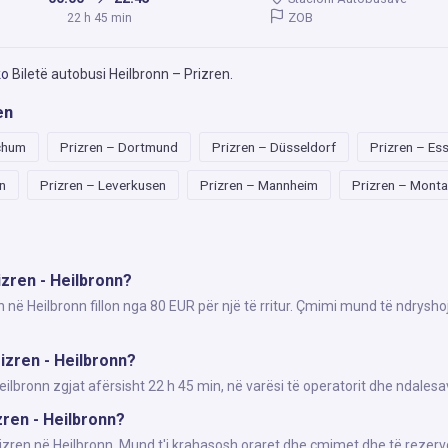
ZOB
22 h 45 min
ko
Biletë autobusi Heilbronn – Prizren
.
en
chum
Prizren – Dortmund
Prizren – Düsseldorf
Prizren – Es
n
Prizren – Leverkusen
Prizren – Mannheim
Prizren – Mont
izren - Heilbronn?
n në Heilbronn fillon nga 80 EUR për një të rritur. Çmimi mund të ndrysho
izren - Heilbronn?
lbronn zgjat afërsisht 22 h 45 min, në varësi të operatorit dhe ndalesa
zren - Heilbronn?
rizren në Heilbronn. Mund t'i krahasosh oraret dhe çmimet dhe të rezerv