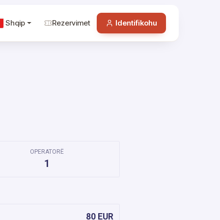
Shqip
Rezervimet
Identifikohu
OPERATORË
1
80 EUR