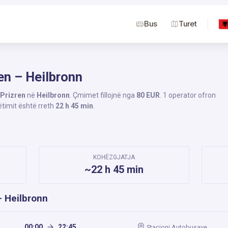
Bus
Turet
en – Heilbronn
Prizren
në
Heilbronn
. Çmimet fillojnë nga
80 EUR
. 1 operator ofron
ëtimit është rreth
22 h 45 min
.
KOHËZGJATJA
~22 h 45 min
– Heilbronn
00:00
22:45
Stacioni Autobusave