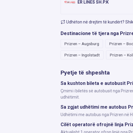
ER LINES SH.P.K
Udhëton në drejtim të kundërt? Shi
Destinacione të tjera nga Prizr
Prizren – Augsburg
Prizren – Bo
Prizren – Ingolstadt
Prizren – Kol
Pyetje të shpeshta
Sa kushton bileta e autobusit Pr
Çmimi i biletës së autobusit nga Prizre
udhëtimit.
Sa zgjat udhëtimi me autobus Pr
Udhëtimi me autobus nga Prizren në Hei
Cilët operatorë ofrojnë linja Pri
Aktualisht 1 operator ofron linjë nga P