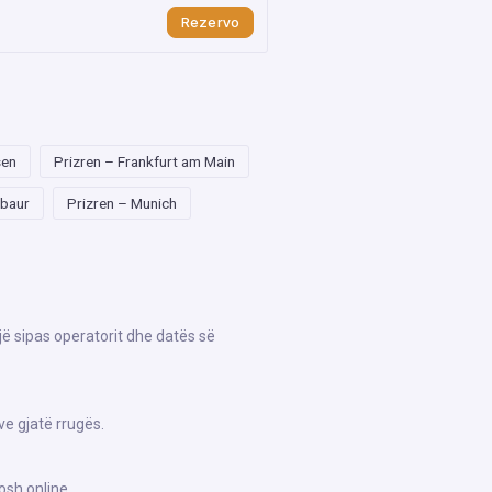
Rezervo
sen
Prizren – Frankfurt am Main
abaur
Prizren – Munich
jë sipas operatorit dhe datës së
ve gjatë rrugës.
osh online.