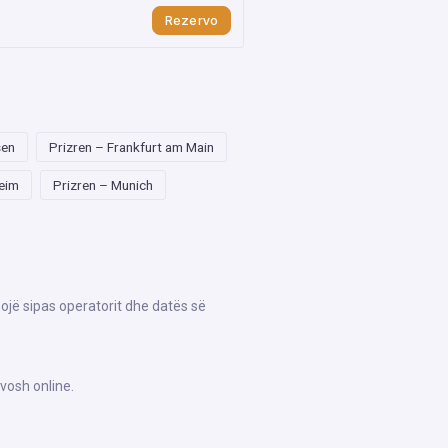
Rezervo
sen
Prizren – Frankfurt am Main
eim
Prizren – Munich
hojë sipas operatorit dhe datës së
vosh online.