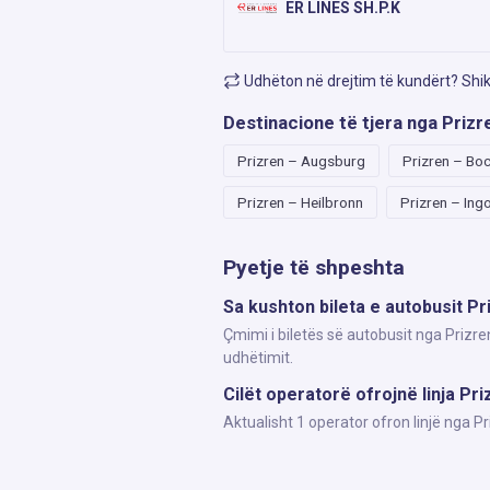
ER LINES SH.P.K
Udhëton në drejtim të kundërt? Shi
Destinacione të tjera nga Prizr
Prizren – Augsburg
Prizren – Bo
Prizren – Heilbronn
Prizren – Ing
Pyetje të shpeshta
Sa kushton bileta e autobusit P
Çmimi i biletës së autobusit nga Prizre
udhëtimit.
Cilët operatorë ofrojnë linja Pr
Aktualisht 1 operator ofron linjë nga 