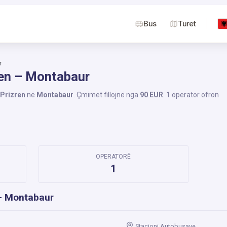
Bus
Turet
r
ren – Montabaur
Prizren
në
Montabaur
. Çmimet fillojnë nga
90 EUR
. 1 operator ofron
OPERATORË
1
 – Montabaur
Stacioni Autobusave