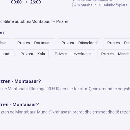
00:00
26:00
Montabaur ICE Bahnhofsplatz
ko
Biletë autobusi Montabaur – Prizren
.
en
chum
Prizren – Dortmund
Prizren – Düsseldorf
Prizren – Es
olstadt
Prizren – Koln
Prizren – Leverkusen
Prizren – Mannh
rizren - Montabaur?
n në Montabaur fillon nga 90 EUR për një të rritur. Çmimi mund të ndrys
izren - Montabaur?
Prizren në Montabaur. Mund t'i krahasosh oraret dhe çmimet dhe të rezer