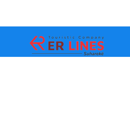
Metodat e pagesës:
Top destinacionet
Linqet Kryesore
Destinacioni me qytet
Kontakti
Destinacioni me shtet
Rreth Nesh