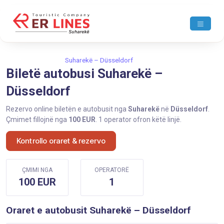
Ballina
Suharekë
Suharekë – Düsseldorf
Biletë autobusi Suharekë –
Düsseldorf
Rezervo online biletën e autobusit nga
Suharekë
në
Düsseldorf
.
Çmimet fillojnë nga
100 EUR
. 1 operator ofron këtë linjë.
Kontrollo oraret & rezervo
ÇMIMI NGA
OPERATORË
100 EUR
1
Oraret e autobusit Suharekë – Düsseldorf