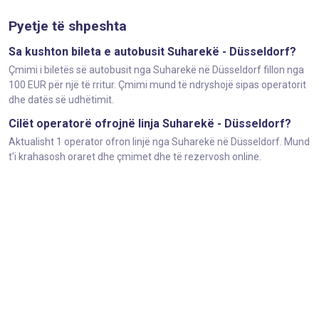
Pyetje të shpeshta
Sa kushton bileta e autobusit Suharekë - Düsseldorf?
Çmimi i biletës së autobusit nga Suharekë në Düsseldorf fillon nga
100 EUR për një të rritur. Çmimi mund të ndryshojë sipas operatorit
dhe datës së udhëtimit.
Cilët operatorë ofrojnë linja Suharekë - Düsseldorf?
Aktualisht 1 operator ofron linjë nga Suharekë në Düsseldorf. Mund
t'i krahasosh oraret dhe çmimet dhe të rezervosh online.