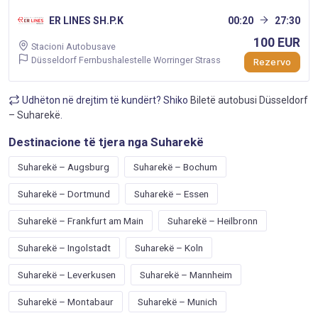
ER LINES SH.P.K
00:20
27:30
100 EUR
Stacioni Autobusave
Düsseldorf Fernbushalestelle Worringer Strass
Rezervo
Udhëton në drejtim të kundërt? Shiko
Biletë autobusi Düsseldorf
– Suharekë
.
Destinacione të tjera nga Suharekë
Suharekë – Augsburg
Suharekë – Bochum
Suharekë – Dortmund
Suharekë – Essen
Suharekë – Frankfurt am Main
Suharekë – Heilbronn
Suharekë – Ingolstadt
Suharekë – Koln
Suharekë – Leverkusen
Suharekë – Mannheim
Suharekë – Montabaur
Suharekë – Munich