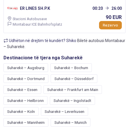
ER LINES SH.P.K
00:20
26:00
90 EUR
Stacioni Autobusave
Montabaur ICE Bahnhofsplatz
Rezervo
Udhëton në drejtim të kundërt? Shiko
Biletë autobusi Montabaur
– Suharekë
.
Destinacione të tjera nga Suharekë
Suharekë – Augsburg
Suharekë – Bochum
Suharekë – Dortmund
Suharekë – Düsseldorf
Suharekë – Essen
Suharekë – Frankfurt am Main
Suharekë – Heilbronn
Suharekë – Ingolstadt
Suharekë – Koln
Suharekë – Leverkusen
Suharekë – Mannheim
Suharekë – Munich