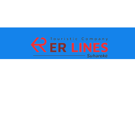
Metodat e pagesës:
Top destinacionet
Linqet Kryesore
Destinacioni me qytet
Kontakti
Destinacioni me shtet
Rreth Nesh