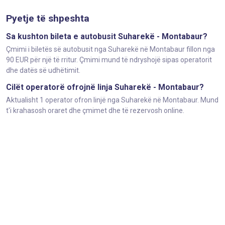
Pyetje të shpeshta
Sa kushton bileta e autobusit Suharekë - Montabaur?
Çmimi i biletës së autobusit nga Suharekë në Montabaur fillon nga
90 EUR për një të rritur. Çmimi mund të ndryshojë sipas operatorit
dhe datës së udhëtimit.
Cilët operatorë ofrojnë linja Suharekë - Montabaur?
Aktualisht 1 operator ofron linjë nga Suharekë në Montabaur. Mund
t'i krahasosh oraret dhe çmimet dhe të rezervosh online.