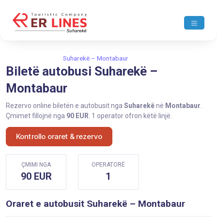
Ballina
Suharekë
Suharekë – Montabaur
Biletë autobusi Suharekë –
Montabaur
Rezervo online biletën e autobusit nga
Suharekë
në
Montabaur
.
Çmimet fillojnë nga
90 EUR
. 1 operator ofron këtë linjë.
Kontrollo oraret & rezervo
ÇMIMI NGA
OPERATORË
90 EUR
1
Oraret e autobusit Suharekë – Montabaur