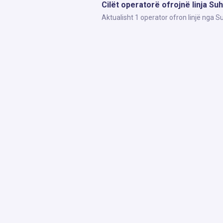
Cilët operatorë ofrojnë linja Su
Aktualisht 1 operator ofron linjë nga 