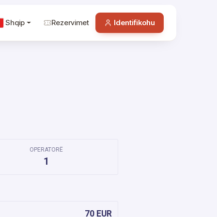
Shqip
Rezervimet
Identifikohu
OPERATORË
1
70 EUR