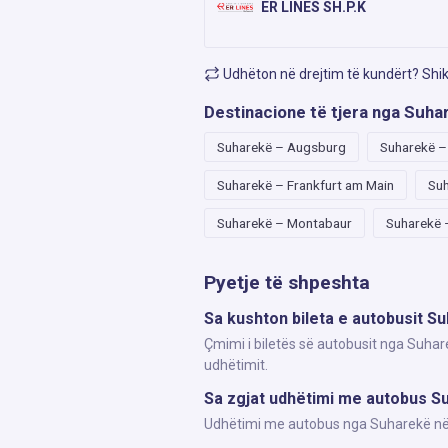
ER LINES SH.P.K
Udhëton në drejtim të kundërt? Shi
Destinacione të tjera nga Suha
Suharekë – Augsburg
Suharekë 
Suharekë – Frankfurt am Main
Suh
Suharekë – Montabaur
Suharekë 
Pyetje të shpeshta
Sa kushton bileta e autobusit Su
Çmimi i biletës së autobusit nga Suhare
udhëtimit.
Sa zgjat udhëtimi me autobus Su
Udhëtimi me autobus nga Suharekë në In