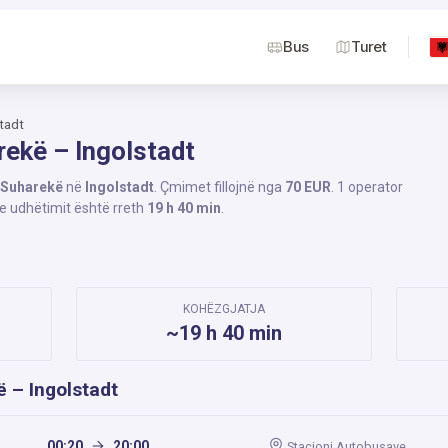
Bus
Turet
tadt
rekë – Ingolstadt
Suharekë
në
Ingolstadt
. Çmimet fillojnë nga
70 EUR
. 1 operator
 e udhëtimit është rreth
19 h 40 min
.
KOHËZGJATJA
~19 h 40 min
ë – Ingolstadt
00:20
20:00
Stacioni Autobusave