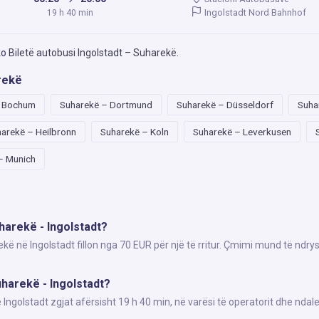
Ingolstadt Nord Bahnhof
19 h 40 min
ko
Biletë autobusi Ingolstadt – Suharekë
.
rekë
– Bochum
Suharekë – Dortmund
Suharekë – Düsseldorf
Suha
arekë – Heilbronn
Suharekë – Koln
Suharekë – Leverkusen
– Munich
harekë - Ingolstadt?
kë në Ingolstadt fillon nga 70 EUR për një të rritur. Çmimi mund të ndry
harekë - Ingolstadt?
golstadt zgjat afërsisht 19 h 40 min, në varësi të operatorit dhe ndale