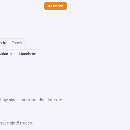
Rezervo
rekë – Essen
Suharekë – Mannheim
shojë sipas operatorit dhe datës së
save gjatë rrugës.