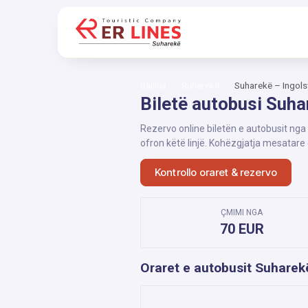
Ballina
Suharekë
Suharekë – Ingols
Biletë autobusi Suha
Rezervo online biletën e autobusit nga
ofron këtë linjë. Kohëzgjatja mesatare
Kontrollo oraret & rezervo
ÇMIMI NGA
70 EUR
Oraret e autobusit Suharek