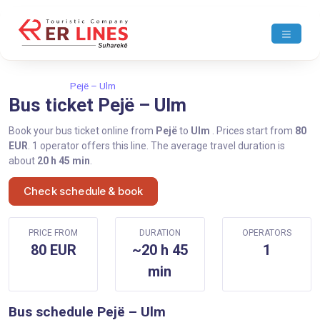
Home
Pejë
Pejë – Ulm
Bus ticket Pejë – Ulm
Book your bus ticket online from
Pejë
to
Ulm
. Prices start from
80
EUR
. 1 operator offers this line. The average travel duration is
about
20 h 45 min
.
Check schedule & book
PRICE FROM
DURATION
OPERATORS
80 EUR
~20 h 45
1
min
Bus schedule Pejë – Ulm