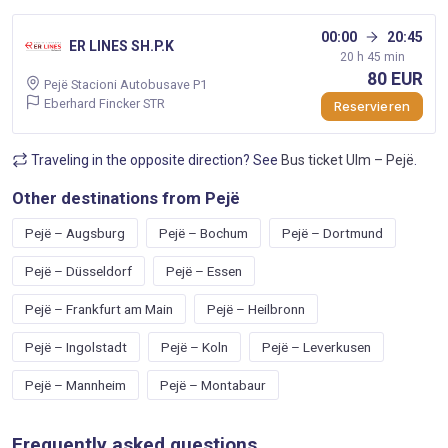
00:00
20:45
ER LINES SH.P.K
20 h 45 min
80 EUR
Pejë Stacioni Autobusave P1
Eberhard Fincker STR
Reservieren
Traveling in the opposite direction? See
Bus ticket Ulm – Pejë
.
Other destinations from Pejë
Pejë – Augsburg
Pejë – Bochum
Pejë – Dortmund
Pejë – Düsseldorf
Pejë – Essen
Pejë – Frankfurt am Main
Pejë – Heilbronn
Pejë – Ingolstadt
Pejë – Koln
Pejë – Leverkusen
Pejë – Mannheim
Pejë – Montabaur
Frequently asked questions