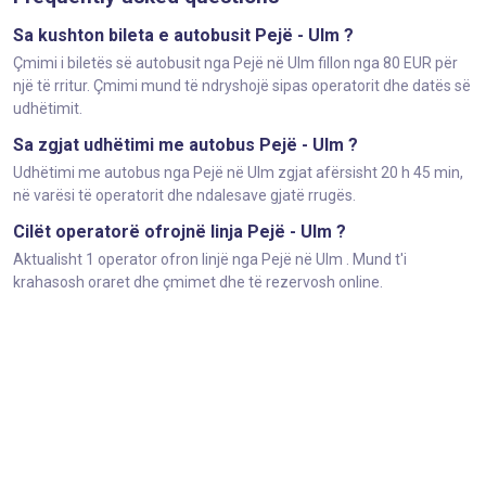
Sa kushton bileta e autobusit Pejë - Ulm ?
Çmimi i biletës së autobusit nga Pejë në Ulm fillon nga 80 EUR për
një të rritur. Çmimi mund të ndryshojë sipas operatorit dhe datës së
udhëtimit.
Sa zgjat udhëtimi me autobus Pejë - Ulm ?
Udhëtimi me autobus nga Pejë në Ulm zgjat afërsisht 20 h 45 min,
në varësi të operatorit dhe ndalesave gjatë rrugës.
Cilët operatorë ofrojnë linja Pejë - Ulm ?
Aktualisht 1 operator ofron linjë nga Pejë në Ulm . Mund t'i
krahasosh oraret dhe çmimet dhe të rezervosh online.