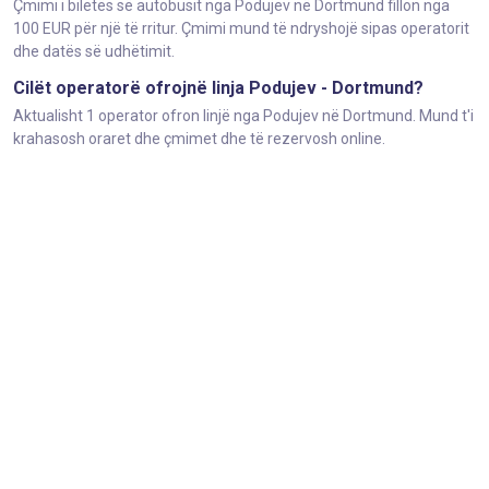
Çmimi i biletës së autobusit nga Podujev në Dortmund fillon nga
100 EUR për një të rritur. Çmimi mund të ndryshojë sipas operatorit
dhe datës së udhëtimit.
Cilët operatorë ofrojnë linja Podujev - Dortmund?
Aktualisht 1 operator ofron linjë nga Podujev në Dortmund. Mund t'i
krahasosh oraret dhe çmimet dhe të rezervosh online.