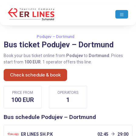
Home
Podujev
Podujev – Dortmund
Bus ticket Podujev – Dortmund
Book your bus ticket online from
Podujev
to
Dortmund
. Prices
start from
100 EUR
. 1 operator offers this line.
Check schedule & book
PRICE FROM
OPERATORS
100 EUR
1
Bus schedule Podujev – Dortmund
ER LINES SH.P.K
02:45
29:00