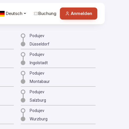
Deutsch
Buchung
Anmelden
Podujev
Düsseldorf
Podujev
Ingolstadt
Podujev
Montabaur
Podujev
Salzburg
Podujev
Wurzburg