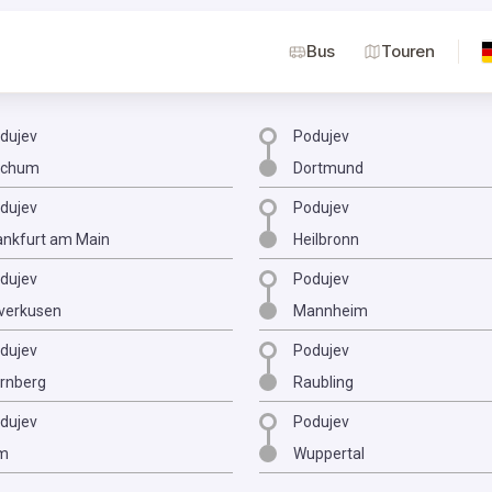
Bus
Touren
dujev
Podujev
ochum
Dortmund
dujev
Podujev
ankfurt am Main
Heilbronn
dujev
Podujev
verkusen
Mannheim
dujev
Podujev
rnberg
Raubling
dujev
Podujev
m
Wuppertal