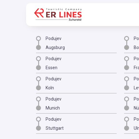
Podujev
Po
Augsburg
B
Podujev
Po
Essen
Fr
Podujev
Po
Koln
Le
Podujev
Po
Munich
Nü
Podujev
Po
Stuttgart
Ul