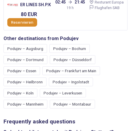
02:45
21:45
Resturant Europa
ER LINES SH.P.K
Flughafen SAB
19 h
80 EUR
Reservieren
Other destinations from Podujev
Podujev – Augsburg
Podujev – Bochum
Podujev – Dortmund
Podujev – Düsseldorf
Podujev – Essen
Podujev – Frankfurt am Main
Podujev – Heilbronn
Podujev – Ingolstadt
Podujev – Koln
Podujev – Leverkusen
Podujev – Mannheim
Podujev – Montabaur
Frequently asked questions