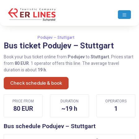
Home
Podujev
Podujev – Stuttgart
Bus ticket Podujev – Stuttgart
Book your bus ticket online from
Podujev
to
Stuttgart
. Prices start
from
80 EUR
. 1 operator offers this line. The average travel
duration is about
19 h
.
Check schedule & book
PRICE FROM
DURATION
OPERATORS
80 EUR
~19 h
1
Bus schedule Podujev – Stuttgart