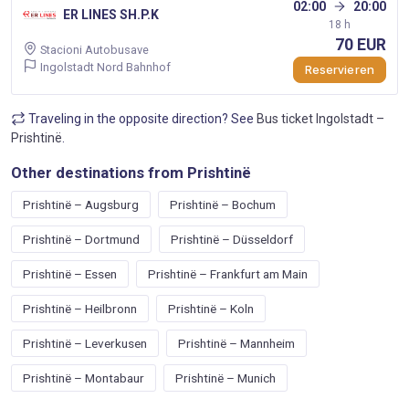
02:00
20:00
ER LINES SH.P.K
18 h
70 EUR
Stacioni Autobusave
Ingolstadt Nord Bahnhof
Reservieren
Traveling in the opposite direction? See
Bus ticket Ingolstadt –
Prishtinë
.
Other destinations from Prishtinë
Prishtinë – Augsburg
Prishtinë – Bochum
Prishtinë – Dortmund
Prishtinë – Düsseldorf
Prishtinë – Essen
Prishtinë – Frankfurt am Main
Prishtinë – Heilbronn
Prishtinë – Koln
Prishtinë – Leverkusen
Prishtinë – Mannheim
Prishtinë – Montabaur
Prishtinë – Munich