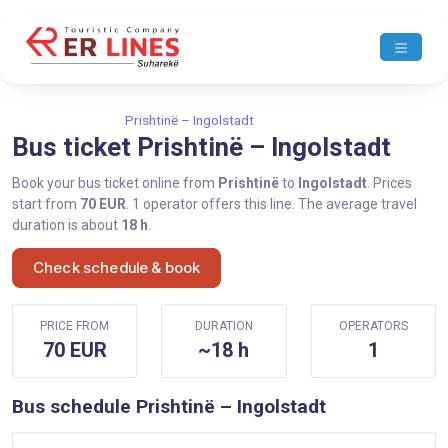
Home
Prishtinë
Prishtinë – Ingolstadt
Bus ticket Prishtinë – Ingolstadt
Book your bus ticket online from
Prishtinë
to
Ingolstadt
. Prices
start from
70 EUR
. 1 operator offers this line. The average travel
duration is about
18 h
.
Check schedule & book
PRICE FROM
DURATION
OPERATORS
70 EUR
~18 h
1
Bus schedule Prishtinë – Ingolstadt