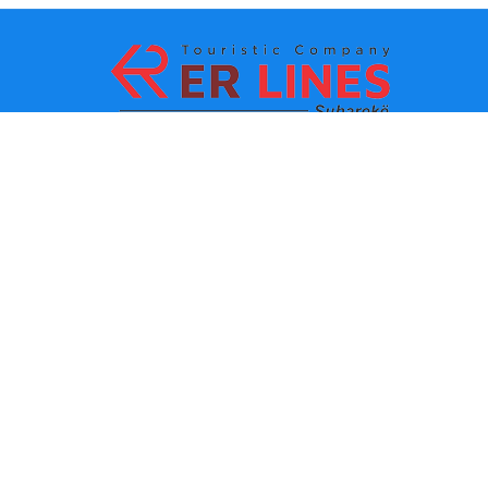
Payment methods:
Top destinations
Main Links
Destination by city
Contact
Destination by state
About us
Latest news
Policies and conditions of
use