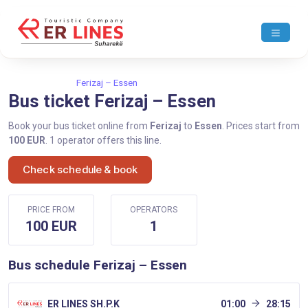
Home
Ferizaj
Ferizaj – Essen
Bus ticket Ferizaj – Essen
Book your bus ticket online from
Ferizaj
to
Essen
. Prices start from
100 EUR
. 1 operator offers this line.
Check schedule & book
PRICE FROM
OPERATORS
100 EUR
1
Bus schedule Ferizaj – Essen
ER LINES SH.P.K
01:00
28:15