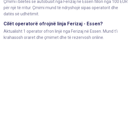
Çmimi i biletës së autobusit nga Ferizaj në Essen fillon nga 100 EUR
për një të rritur. Çmimi mund të ndryshojë sipas operatorit dhe
datës së udhëtimit.
Cilët operatorë ofrojnë linja Ferizaj - Essen?
Aktualisht 1 operator ofron linjë nga Ferizaj në Essen. Mund t'i
krahasosh oraret dhe çmimet dhe të rezervosh online.