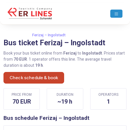
Home
Ferizaj
Ferizaj – Ingolstadt
Bus ticket Ferizaj – Ingolstadt
Book your bus ticket online from
Ferizaj
to
Ingolstadt
. Prices start
from
70 EUR
. 1 operator offers this line. The average travel
duration is about
19 h
.
Check schedule & book
PRICE FROM
DURATION
OPERATORS
70 EUR
~19 h
1
Bus schedule Ferizaj – Ingolstadt