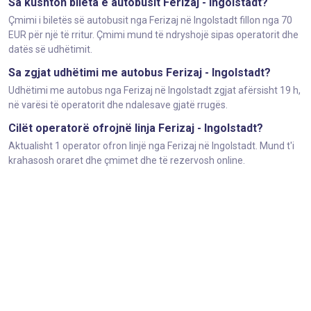
Sa kushton bileta e autobusit Ferizaj - Ingolstadt?
Çmimi i biletës së autobusit nga Ferizaj në Ingolstadt fillon nga 70
EUR për një të rritur. Çmimi mund të ndryshojë sipas operatorit dhe
datës së udhëtimit.
Sa zgjat udhëtimi me autobus Ferizaj - Ingolstadt?
Udhëtimi me autobus nga Ferizaj në Ingolstadt zgjat afërsisht 19 h,
në varësi të operatorit dhe ndalesave gjatë rrugës.
Cilët operatorë ofrojnë linja Ferizaj - Ingolstadt?
Aktualisht 1 operator ofron linjë nga Ferizaj në Ingolstadt. Mund t'i
krahasosh oraret dhe çmimet dhe të rezervosh online.