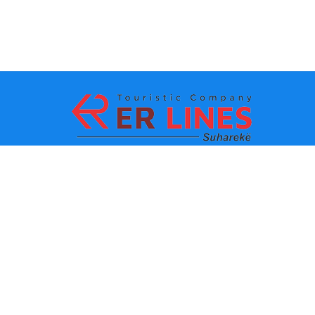
Payment methods:
Top destinations
Main Links
Destination by city
Contact
Destination by state
About us