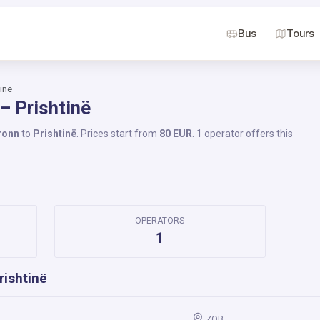
Bus
Tours
inë
– Prishtinë
ronn
to
Prishtinë
. Prices start from
80 EUR
. 1 operator offers this
OPERATORS
1
rishtinë
ZOB