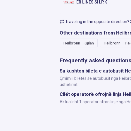
ER LINES SH.P.K
Traveling in the opposite direction?
Other destinations from Heilbr
Heilbronn – Gjilan
Heilbronn – Pej
Frequently asked question
Sa kushton bileta e autobusit He
Çmimi i biletës së autobusit nga Heilbr
udhëtimit.
Cilët operatorë ofrojnë linja Hei
Aktualisht 1 operator ofron linjë nga H