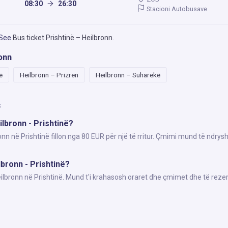
08:30
26:30
Stacioni Autobusave
 See
Bus ticket Prishtinë – Heilbronn
.
onn
ë
Heilbronn – Prizren
Heilbronn – Suharekë
s
ilbronn - Prishtinë?
onn në Prishtinë fillon nga 80 EUR për një të rritur. Çmimi mund të ndrys
lbronn - Prishtinë?
eilbronn në Prishtinë. Mund t'i krahasosh oraret dhe çmimet dhe të reze