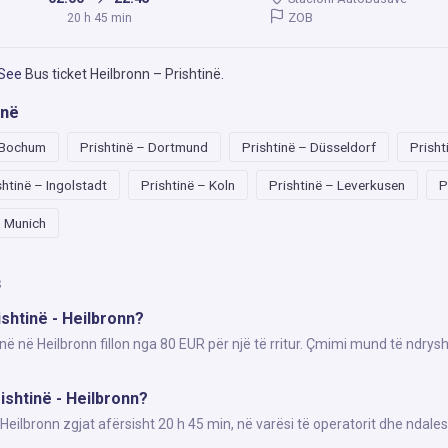
ZOB
20 h 45 min
 See
Bus ticket Heilbronn – Prishtinë
.
inë
– Bochum
Prishtinë – Dortmund
Prishtinë – Düsseldorf
Prisht
shtinë – Ingolstadt
Prishtinë – Koln
Prishtinë – Leverkusen
P
– Munich
s
ishtinë - Heilbronn?
inë në Heilbronn fillon nga 80 EUR për një të rritur. Çmimi mund të ndrys
ishtinë - Heilbronn?
eilbronn zgjat afërsisht 20 h 45 min, në varësi të operatorit dhe ndales