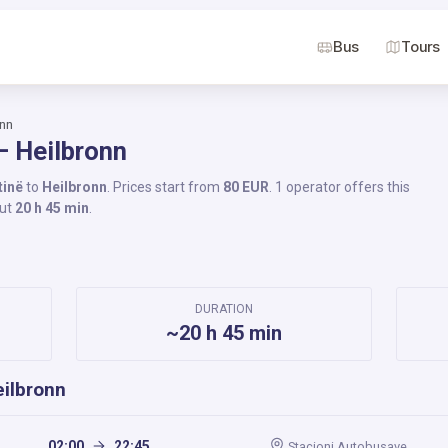
Bus
Tours
onn
– Heilbronn
tinë
to
Heilbronn
. Prices start from
80 EUR
. 1 operator offers this
out
20 h 45 min
.
DURATION
~20 h 45 min
eilbronn
02:00
22:45
Stacioni Autobusave