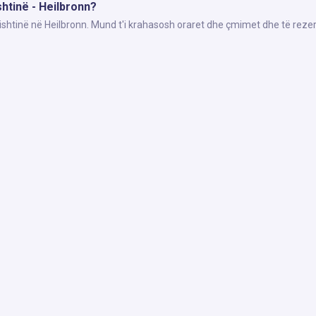
shtinë - Heilbronn?
rishtinë në Heilbronn. Mund t'i krahasosh oraret dhe çmimet dhe të reze