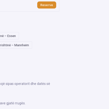
Reserve
inë – Essen
rishtinë – Mannheim
hojë sipas operatorit dhe datës së
ave gjatë rrugës.