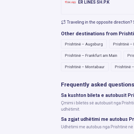
ER LINES SH.P.K
Traveling in the opposite direction?
Other destinations from Prisht
Prishtinë – Augsburg
Prishtinë 
Prishtinë – Frankfurt am Main
Pri
Prishtinë – Montabaur
Prishtinë 
Frequently asked question
Sa kushton bileta e autobusit Pr
Çmimi i biletës së autobusit nga Prisht
udhëtimit.
Sa zgjat udhëtimi me autobus Pr
Udhëtimi me autobus nga Prishtinë në H