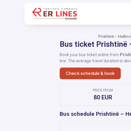
Home
Prishtinë
Prishtinë – Heilbr
Bus ticket Prishtinë 
Book your bus ticket online from
Prish
line. The average travel duration is ab
Check schedule & book
PRICE FROM
80 EUR
Bus schedule Prishtinë – H