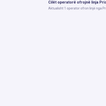
Cilët operatorë ofrojnë linja Pri
Aktualisht 1 operator ofron linjë nga P