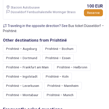
100 EUR
Stacioni Autobusave
Düsseldorf Fernbushalestelle Worringer Strass
Reserve
Traveling in the opposite direction? See
Bus ticket Düsseldorf –
Prishtinë
.
Other destinations from Prishtinë
Prishtinë – Augsburg
Prishtinë – Bochum
Prishtinë – Dortmund
Prishtinë – Essen
Prishtinë – Frankfurt am Main
Prishtinë – Heilbronn
Prishtinë – Ingolstadt
Prishtinë – Koln
Prishtinë – Leverkusen
Prishtinë – Mannheim
Prishtinë – Montabaur
Prishtinë – Munich