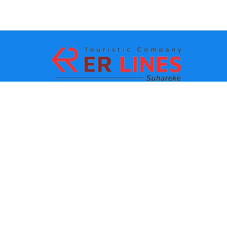
Payment methods:
Top destinations
Main Links
Destination by city
Contact
Destination by state
About us
Latest news