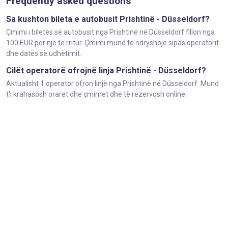
Frequently asked questions
Sa kushton bileta e autobusit Prishtinë - Düsseldorf?
Çmimi i biletës së autobusit nga Prishtinë në Düsseldorf fillon nga
100 EUR për një të rritur. Çmimi mund të ndryshojë sipas operatorit
dhe datës së udhëtimit.
Cilët operatorë ofrojnë linja Prishtinë - Düsseldorf?
Aktualisht 1 operator ofron linjë nga Prishtinë në Düsseldorf. Mund
t'i krahasosh oraret dhe çmimet dhe të rezervosh online.