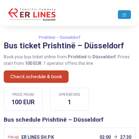
Home
Prishtinë
Prishtinë – Düsseldorf
Bus ticket Prishtinë – Düsseldorf
Book your bus ticket online from
Prishtinë
to
Düsseldorf
. Prices
start from
100 EUR
. 1 operator offers this line.
Check schedule & book
PRICE FROM
OPERATORS
100 EUR
1
Bus schedule Prishtinë – Düsseldorf
ER LINES SH.P.K
02:00
27:30