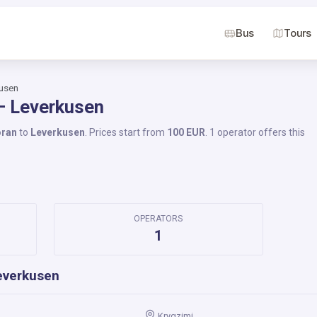
Bus
Tours
usen
– Leverkusen
ran
to
Leverkusen
. Prices start from
100 EUR
. 1 operator offers this
OPERATORS
1
everkusen
Kryqzimi