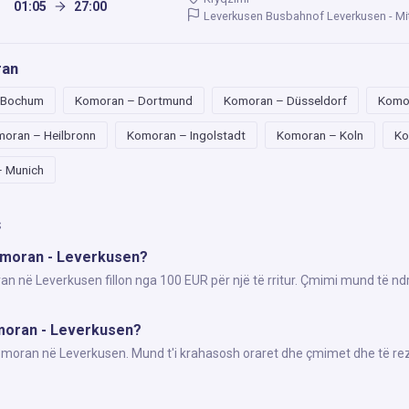
01:05
27:00
Leverkusen Busbahnof Leverkusen - Mi
ran
 Bochum
Komoran – Dortmund
Komoran – Düsseldorf
Komo
oran – Heilbronn
Komoran – Ingolstadt
Komoran – Koln
Ko
 Munich
s
Komoran - Leverkusen?
an në Leverkusen fillon nga 100 EUR për një të rritur. Çmimi mund të nd
omoran - Leverkusen?
Komoran në Leverkusen. Mund t'i krahasosh oraret dhe çmimet dhe të re