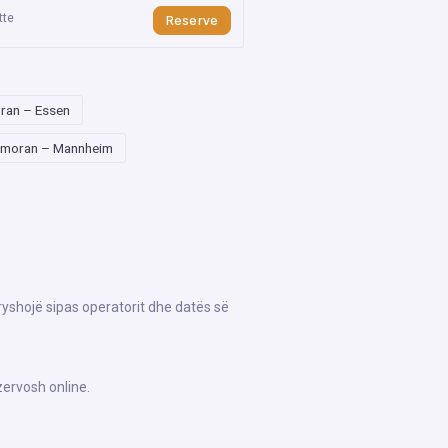
tte
Reserve
ran – Essen
moran – Mannheim
ryshojë sipas operatorit dhe datës së
zervosh online.