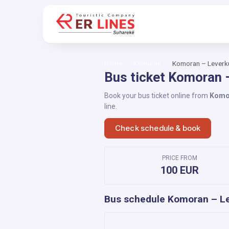
Home
Komoran
Komoran – Leverk
Bus ticket Komoran 
Book your bus ticket online from
Komo
line.
Check schedule & book
PRICE FROM
100 EUR
Bus schedule Komoran – L