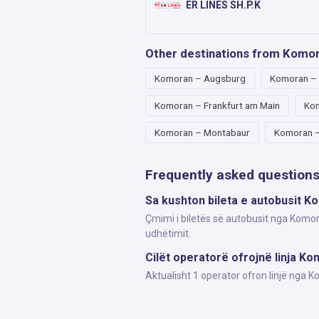
ER LINES SH.P.K
Other destinations from Komo
Komoran – Augsburg
Komoran –
Komoran – Frankfurt am Main
Kom
Komoran – Montabaur
Komoran –
Frequently asked question
Sa kushton bileta e autobusit 
Çmimi i biletës së autobusit nga Komor
udhëtimit.
Cilët operatorë ofrojnë linja K
Aktualisht 1 operator ofron linjë nga 