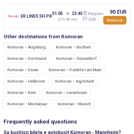
90 EUR
01:05
23:45
Kryqzimi
ER LINES SH.P.K
ZOB
22 h 40 min
Reserve
Other destinations from Komoran
Komoran – Augsburg
Komoran – Bochum
Komoran – Dortmund
Komoran – Düsseldorf
Komoran – Essen
Komoran – Frankfurt am Main
Komoran – Heilbronn
Komoran – Ingolstadt
Komoran – Koln
Komoran – Leverkusen
Komoran – Montabaur
Komoran – Munich
Frequently asked questions
Sa kushton bileta e autobusit Komoran - Mannheim?