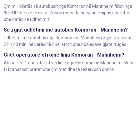
Çmimi i biletës së autobusit nga Komoran në Mannheim fillon nga
90 EUR për një të rritur. Çmimi mund të ndryshojë sipas operatorit
dhe datës së udhëtimit.
Sa zgjat udhëtimi me autobus Komoran - Mannheim?
Udhëtimi me autobus nga Komoran në Mannheim zgjat afërsisht
22 h 40 min, në varësi të operatorit dhe ndalesave gjatë rrugës.
Cilët operatorë ofrojnë linja Komoran - Mannheim?
Aktualisht 1 operator ofron linjë nga Komoran në Mannheim. Mund
t'i krahasosh oraret dhe çmimet dhe të rezervosh online.