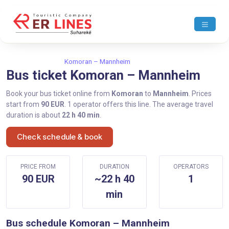
Home
Komoran
Komoran – Mannheim
Bus ticket Komoran – Mannheim
Book your bus ticket online from
Komoran
to
Mannheim
. Prices
start from
90 EUR
. 1 operator offers this line. The average travel
duration is about
22 h 40 min
.
Check schedule & book
PRICE FROM
DURATION
OPERATORS
90 EUR
~22 h 40
1
min
Bus schedule Komoran – Mannheim