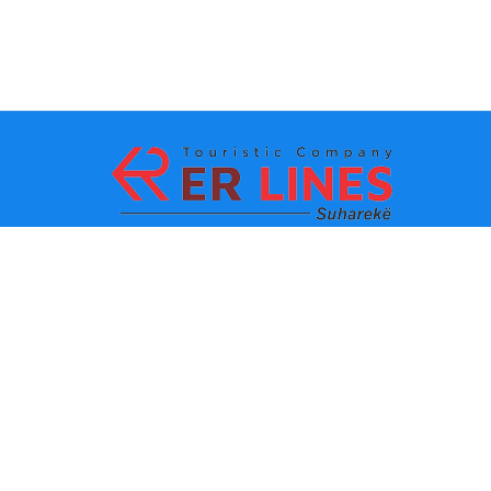
Payment methods:
Top destinations
Main Links
Destination by city
Contact
Destination by state
About us