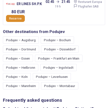
02:45
21:45
Resturant Europa
ER LINES SH.P.K
Flughafen SAB
19 h
80 EUR
Reserve
Other destinations from Podujev
Podujev – Augsburg
Podujev – Bochum
Podujev – Dortmund
Podujev – Düsseldorf
Podujev – Essen
Podujev – Frankfurt am Main
Podujev – Heilbronn
Podujev – Ingolstadt
Podujev – Koln
Podujev – Leverkusen
Podujev – Mannheim
Podujev – Montabaur
Frequently asked questions