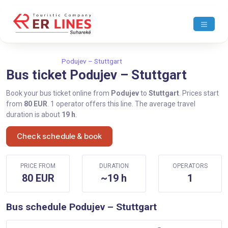
Home
Podujev
Podujev – Stuttgart
Bus ticket Podujev – Stuttgart
Book your bus ticket online from
Podujev
to
Stuttgart
. Prices start
from
80 EUR
. 1 operator offers this line. The average travel
duration is about
19 h
.
Check schedule & book
PRICE FROM
DURATION
OPERATORS
80 EUR
~19 h
1
Bus schedule Podujev – Stuttgart