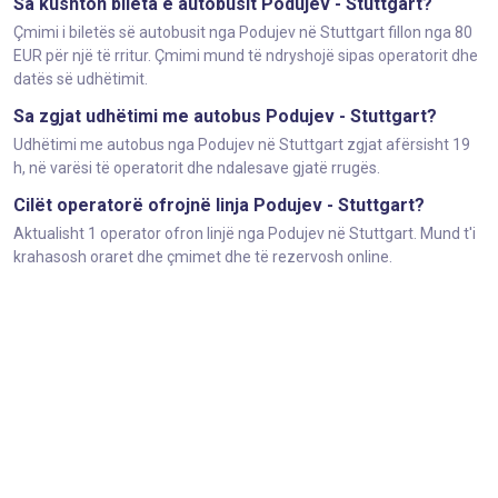
Sa kushton bileta e autobusit Podujev - Stuttgart?
Çmimi i biletës së autobusit nga Podujev në Stuttgart fillon nga 80
EUR për një të rritur. Çmimi mund të ndryshojë sipas operatorit dhe
datës së udhëtimit.
Sa zgjat udhëtimi me autobus Podujev - Stuttgart?
Udhëtimi me autobus nga Podujev në Stuttgart zgjat afërsisht 19
h, në varësi të operatorit dhe ndalesave gjatë rrugës.
Cilët operatorë ofrojnë linja Podujev - Stuttgart?
Aktualisht 1 operator ofron linjë nga Podujev në Stuttgart. Mund t'i
krahasosh oraret dhe çmimet dhe të rezervosh online.