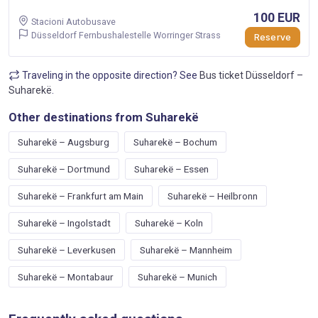
100 EUR
Stacioni Autobusave
Düsseldorf Fernbushalestelle Worringer Strass
Reserve
Traveling in the opposite direction? See
Bus ticket Düsseldorf –
Suharekë
.
Other destinations from Suharekë
Suharekë – Augsburg
Suharekë – Bochum
Suharekë – Dortmund
Suharekë – Essen
Suharekë – Frankfurt am Main
Suharekë – Heilbronn
Suharekë – Ingolstadt
Suharekë – Koln
Suharekë – Leverkusen
Suharekë – Mannheim
Suharekë – Montabaur
Suharekë – Munich