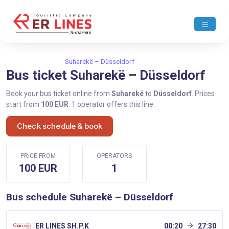
Home
Suharekë
Suharekë – Düsseldorf
Bus ticket Suharekë – Düsseldorf
Book your bus ticket online from
Suharekë
to
Düsseldorf
. Prices
start from
100 EUR
. 1 operator offers this line.
Check schedule & book
PRICE FROM
OPERATORS
100 EUR
1
Bus schedule Suharekë – Düsseldorf
ER LINES SH.P.K
00:20
27:30