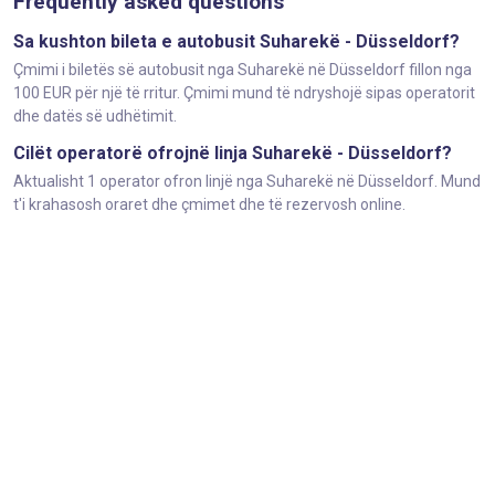
Frequently asked questions
Sa kushton bileta e autobusit Suharekë - Düsseldorf?
Çmimi i biletës së autobusit nga Suharekë në Düsseldorf fillon nga
100 EUR për një të rritur. Çmimi mund të ndryshojë sipas operatorit
dhe datës së udhëtimit.
Cilët operatorë ofrojnë linja Suharekë - Düsseldorf?
Aktualisht 1 operator ofron linjë nga Suharekë në Düsseldorf. Mund
t'i krahasosh oraret dhe çmimet dhe të rezervosh online.