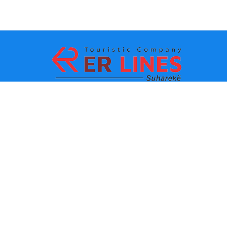
Payment methods:
Top destinations
Main Links
Destination by city
Contact
Destination by state
About us
Latest news