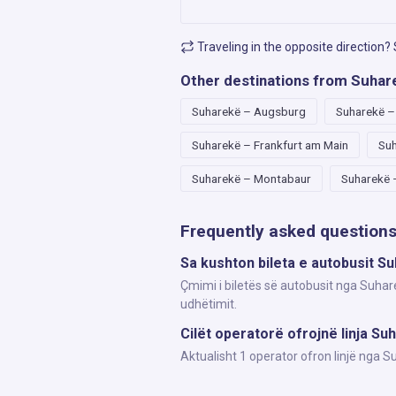
Traveling in the opposite direction?
Other destinations from Suhar
Suharekë – Augsburg
Suharekë 
Suharekë – Frankfurt am Main
Suh
Suharekë – Montabaur
Suharekë 
Frequently asked question
Sa kushton bileta e autobusit S
Çmimi i biletës së autobusit nga Suhare
udhëtimit.
Cilët operatorë ofrojnë linja Su
Aktualisht 1 operator ofron linjë nga 