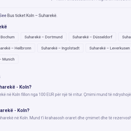
 See
Bus ticket Koln – Suharekë
.
ekë
– Bochum
Suharekë – Dortmund
Suharekë – Düsseldorf
Suha
arekë – Heilbronn
Suharekë – Ingolstadt
Suharekë – Leverkusen
– Munich
s
uharekë - Koln?
kë në Koln fillon nga 100 EUR për një të rritur. Çmimi mund të ndryshojë
harekë - Koln?
Suharekë në Koln. Mund t'i krahasosh oraret dhe çmimet dhe të rezervosh