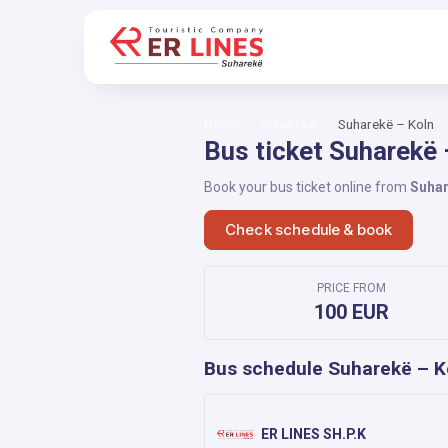
Home
Suharekë
Suharekë – Koln
Bus ticket Suharekë 
Book your bus ticket online from
Suha
Check schedule & book
PRICE FROM
100 EUR
Bus schedule Suharekë – K
ER LINES SH.P.K