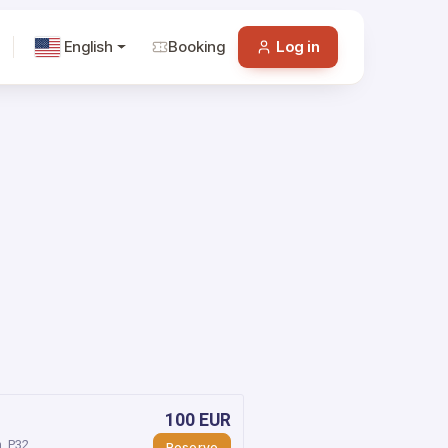
English
Booking
Log in
100 EUR
, P32
Reserve