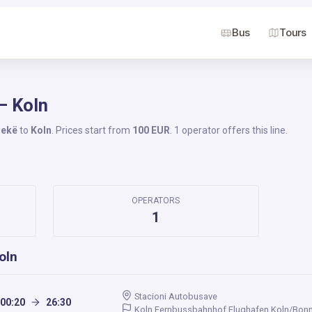
Bus
Tours
– Koln
rekë
to
Koln
. Prices start from
100 EUR
. 1 operator offers this line.
OPERATORS
1
oln
Stacioni Autobusave
00:20
26:30
Koln Fernbussbahnhof Flughafen Koln/Bonn