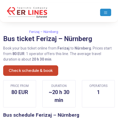
Home
Ferizaj
Ferizaj – Nürnberg
Bus ticket Ferizaj – Nürnberg
Book your bus ticket online from
Ferizaj
to
Nürnberg
. Prices start
from
80 EUR
. 1 operator offers this line. The average travel
duration is about
20 h 30 min
.
Check schedule & book
PRICE FROM
DURATION
OPERATORS
80 EUR
~20 h 30
1
min
Bus schedule Ferizaj – Nürnberg