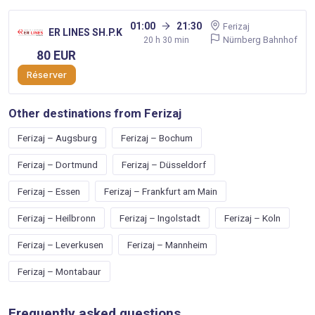
01:00
21:30
Ferizaj
ER LINES SH.P.K
Nürnberg Bahnhof
20 h 30 min
80 EUR
Réserver
Other destinations from Ferizaj
Ferizaj – Augsburg
Ferizaj – Bochum
Ferizaj – Dortmund
Ferizaj – Düsseldorf
Ferizaj – Essen
Ferizaj – Frankfurt am Main
Ferizaj – Heilbronn
Ferizaj – Ingolstadt
Ferizaj – Koln
Ferizaj – Leverkusen
Ferizaj – Mannheim
Ferizaj – Montabaur
Frequently asked questions