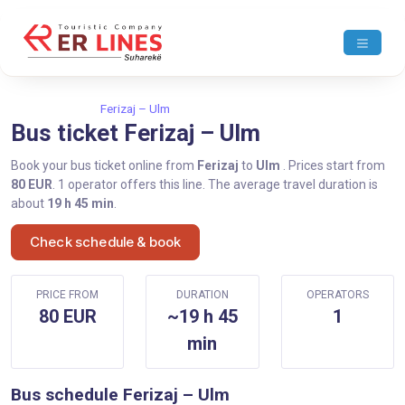
Home
Ferizaj
Ferizaj – Ulm
Bus ticket Ferizaj – Ulm
Book your bus ticket online from
Ferizaj
to
Ulm
. Prices start from
80 EUR
. 1 operator offers this line. The average travel duration is
about
19 h 45 min
.
Check schedule & book
PRICE FROM
DURATION
OPERATORS
80 EUR
~19 h 45
1
min
Bus schedule Ferizaj – Ulm