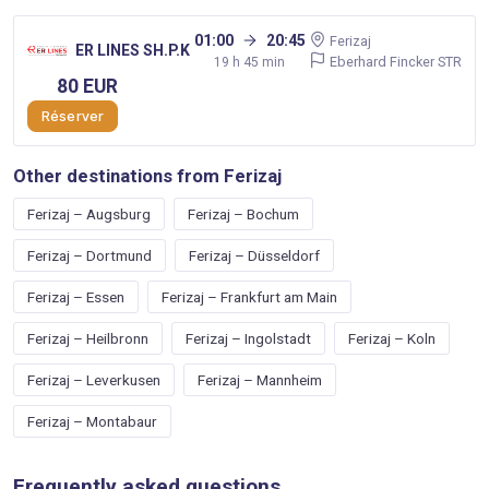
01:00
20:45
Ferizaj
ER LINES SH.P.K
Eberhard Fincker STR
19 h 45 min
80 EUR
Réserver
Other destinations from Ferizaj
Ferizaj – Augsburg
Ferizaj – Bochum
Ferizaj – Dortmund
Ferizaj – Düsseldorf
Ferizaj – Essen
Ferizaj – Frankfurt am Main
Ferizaj – Heilbronn
Ferizaj – Ingolstadt
Ferizaj – Koln
Ferizaj – Leverkusen
Ferizaj – Mannheim
Ferizaj – Montabaur
Frequently asked questions