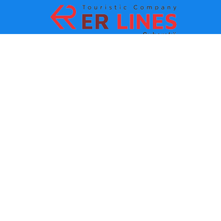
Начин на плаќање:
Топ дестинации
Главни линкови
Дестинација по град
Контакт
Дестинација по држава
За нас
Најнови вести
Политики и услови за
користење
Партнери