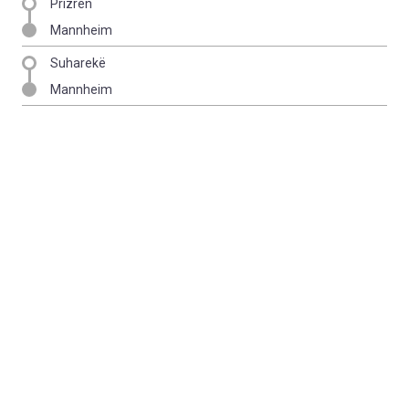
Prizren
Mannheim
Suharekë
Mannheim