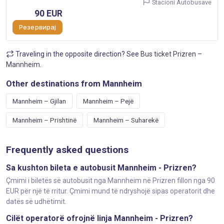
Stacioni Autobusave
90 EUR
Резервирај
Traveling in the opposite direction? See
Bus ticket Prizren –
Mannheim
.
Other destinations from Mannheim
Mannheim – Gjilan
Mannheim – Pejë
Mannheim – Prishtinë
Mannheim – Suharekë
Frequently asked questions
Sa kushton bileta e autobusit Mannheim - Prizren?
Çmimi i biletës së autobusit nga Mannheim në Prizren fillon nga 90
EUR për një të rritur. Çmimi mund të ndryshojë sipas operatorit dhe
datës së udhëtimit.
Cilët operatorë ofrojnë linja Mannheim - Prizren?