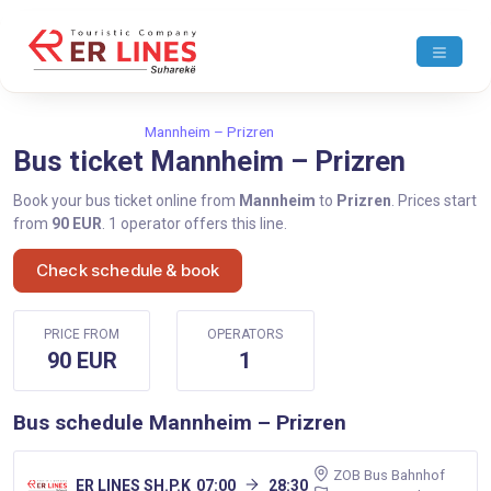
Home
Mannheim
Mannheim – Prizren
Bus ticket Mannheim – Prizren
Book your bus ticket online from
Mannheim
to
Prizren
. Prices start
from
90 EUR
. 1 operator offers this line.
Check schedule & book
PRICE FROM
OPERATORS
90 EUR
1
Bus schedule Mannheim – Prizren
ZOB Bus Bahnhof
ER LINES SH.P.K
07:00
28:30