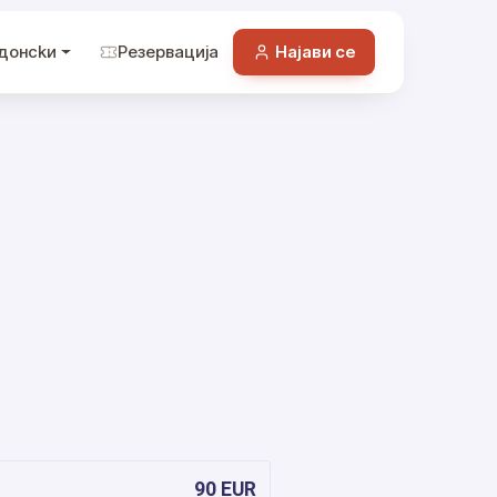
донckи
Резервација
Најави се
90 EUR