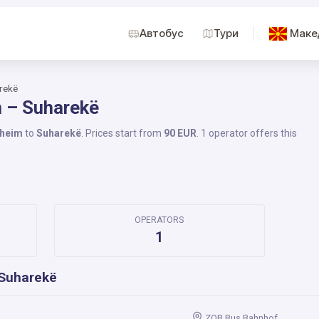
Автобус
Тури
Маке
rekë
 – Suharekë
heim
to
Suharekë
. Prices start from
90 EUR
. 1 operator offers this
OPERATORS
1
Suharekë
ZOB Bus Bahnhof