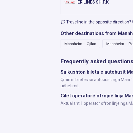
ER LINES SH.P.K
Traveling in the opposite direction?
Other destinations from Mann
Mannheim – Gjilan
Mannheim – Pe
Frequently asked question
Sa kushton bileta e autobusit 
Çmimi i biletës së autobusit nga Mannh
udhëtimit.
Cilët operatorë ofrojnë linja M
Aktualisht 1 operator ofron linjë nga