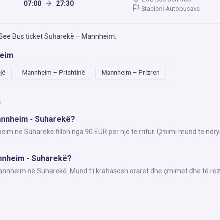
07:00
27:30
Stacioni Autobusave
 See
Bus ticket Suharekë – Mannheim
.
heim
jë
Mannheim – Prishtinë
Mannheim – Prizren
s
Mannheim - Suharekë?
eim në Suharekë fillon nga 90 EUR për një të rritur. Çmimi mund të ndry
annheim - Suharekë?
 Mannheim në Suharekë. Mund t'i krahasosh oraret dhe çmimet dhe të rez