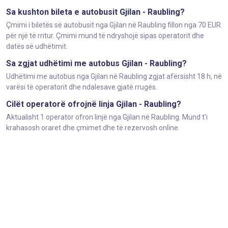
Sa kushton bileta e autobusit Gjilan - Raubling?
Çmimi i biletës së autobusit nga Gjilan në Raubling fillon nga 70 EUR
për një të rritur. Çmimi mund të ndryshojë sipas operatorit dhe
datës së udhëtimit.
Sa zgjat udhëtimi me autobus Gjilan - Raubling?
Udhëtimi me autobus nga Gjilan në Raubling zgjat afërsisht 18 h, në
varësi të operatorit dhe ndalesave gjatë rrugës.
Cilët operatorë ofrojnë linja Gjilan - Raubling?
Aktualisht 1 operator ofron linjë nga Gjilan në Raubling. Mund t'i
krahasosh oraret dhe çmimet dhe të rezervosh online.