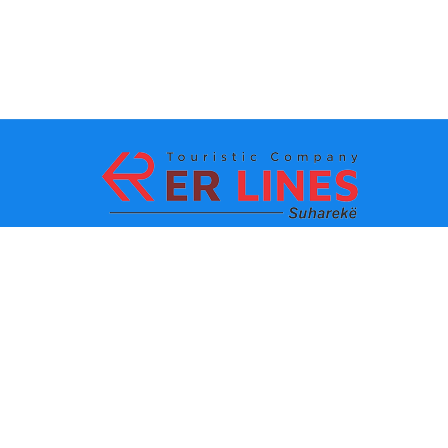
Начин на плаќање:
Топ дестинации
Главни линкови
Дестинација по град
Контакт
Дестинација по држава
За нас