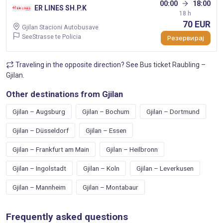
00:00
18:00
ER LINES SH.P.K
18 h
70 EUR
Gjilan Stacioni Autobusave
SeeStrasse te Policia
Резервирај
Traveling in the opposite direction? See
Bus ticket Raubling –
Gjilan
.
Other destinations from Gjilan
Gjilan – Augsburg
Gjilan – Bochum
Gjilan – Dortmund
Gjilan – Düsseldorf
Gjilan – Essen
Gjilan – Frankfurt am Main
Gjilan – Heilbronn
Gjilan – Ingolstadt
Gjilan – Koln
Gjilan – Leverkusen
Gjilan – Mannheim
Gjilan – Montabaur
Frequently asked questions