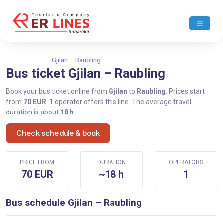
Home
Gjilan
Gjilan – Raubling
Bus ticket Gjilan – Raubling
Book your bus ticket online from
Gjilan
to
Raubling
. Prices start
from
70 EUR
. 1 operator offers this line. The average travel
duration is about
18 h
.
Check schedule & book
PRICE FROM
DURATION
OPERATORS
70 EUR
~18 h
1
Bus schedule Gjilan – Raubling