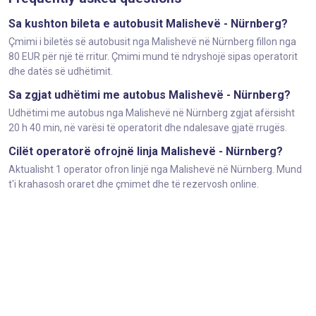
Sa kushton bileta e autobusit Malishevë - Nürnberg?
Çmimi i biletës së autobusit nga Malishevë në Nürnberg fillon nga
80 EUR për një të rritur. Çmimi mund të ndryshojë sipas operatorit
dhe datës së udhëtimit.
Sa zgjat udhëtimi me autobus Malishevë - Nürnberg?
Udhëtimi me autobus nga Malishevë në Nürnberg zgjat afërsisht
20 h 40 min, në varësi të operatorit dhe ndalesave gjatë rrugës.
Cilët operatorë ofrojnë linja Malishevë - Nürnberg?
Aktualisht 1 operator ofron linjë nga Malishevë në Nürnberg. Mund
t'i krahasosh oraret dhe çmimet dhe të rezervosh online.