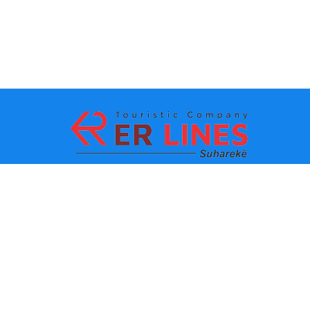
Начин на плаќање:
Топ дестинации
Главни линкови
Дестинација по град
Контакт