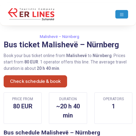
Home
Malishevë
Malishevë – Nürnberg
Bus ticket Malishevë – Nürnberg
Book your bus ticket online from
Malishevë
to
Nürnberg
. Prices
start from
80 EUR
. 1 operator offers this line. The average travel
duration is about
20 h 40 min
.
Check schedule & book
PRICE FROM
DURATION
OPERATORS
80 EUR
~20 h 40
1
min
Bus schedule Malishevë – Nürnberg