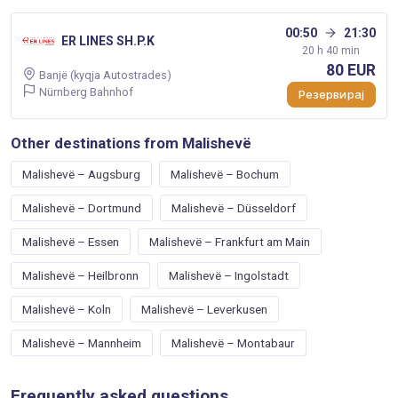
00:50
21:30
ER LINES SH.P.K
20 h 40 min
80 EUR
Banjë (kyqja Autostrades)
Nürnberg Bahnhof
Резервирај
Other destinations from Malishevë
Malishevë – Augsburg
Malishevë – Bochum
Malishevë – Dortmund
Malishevë – Düsseldorf
Malishevë – Essen
Malishevë – Frankfurt am Main
Malishevë – Heilbronn
Malishevë – Ingolstadt
Malishevë – Koln
Malishevë – Leverkusen
Malishevë – Mannheim
Malishevë – Montabaur
Frequently asked questions