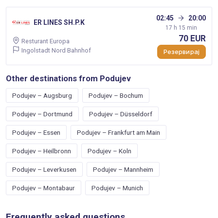
02:45
20:00
ER LINES SH.P.K
17 h 15 min
70 EUR
Resturant Europa
Ingolstadt Nord Bahnhof
Резервирај
Other destinations from Podujev
Podujev – Augsburg
Podujev – Bochum
Podujev – Dortmund
Podujev – Düsseldorf
Podujev – Essen
Podujev – Frankfurt am Main
Podujev – Heilbronn
Podujev – Koln
Podujev – Leverkusen
Podujev – Mannheim
Podujev – Montabaur
Podujev – Munich
Frequently asked questions