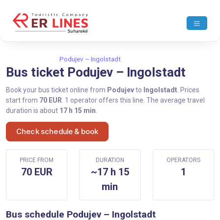
Home
Podujev
Podujev – Ingolstadt
Bus ticket Podujev – Ingolstadt
Book your bus ticket online from
Podujev
to
Ingolstadt
. Prices
start from
70 EUR
. 1 operator offers this line. The average travel
duration is about
17 h 15 min
.
Check schedule & book
PRICE FROM
DURATION
OPERATORS
70 EUR
~17 h 15
1
min
Bus schedule Podujev – Ingolstadt