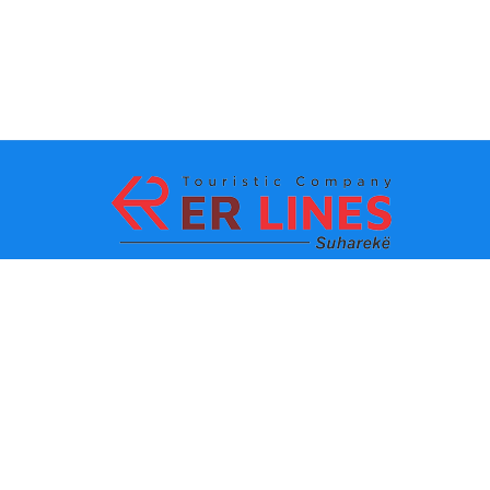
Начин на плаќање:
Топ дестинации
Главни линкови
Дестинација по град
Контакт