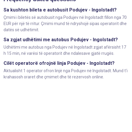
Sa kushton bileta e autobusit Podujev - Ingolstadt?
Çmimi i biletës së autobusit nga Podujev në Ingolstadt fillon nga 70
EUR për një të rritur. Çmimi mund të ndryshojë sipas operatorit dhe
datës së udhëtimit.
Sa zgjat udhëtimi me autobus Podujev - Ingolstadt?
Udhëtimi me autobus nga Podujev në Ingolstadt zgjat afërsisht 17
h 15 min, në varësi të operatorit dhe ndalesave gjatë rrugës.
Cilët operatorë ofrojnë linja Podujev - Ingolstadt?
Aktualisht 1 operator ofron linjë nga Podujev në Ingolstadt. Mund t'i
krahasosh oraret dhe çmimet dhe të rezervosh online.