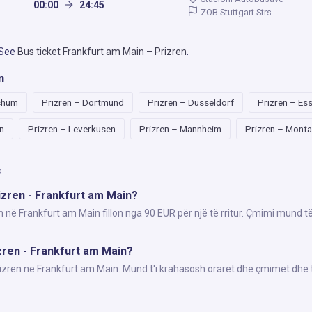
00:00
24:45
ZOB Stuttgart Strs.
 See
Bus ticket Frankfurt am Main – Prizren
.
n
chum
Prizren – Dortmund
Prizren – Düsseldorf
Prizren – Es
n
Prizren – Leverkusen
Prizren – Mannheim
Prizren – Mont
s
izren - Frankfurt am Main?
n në Frankfurt am Main fillon nga 90 EUR për një të rritur. Çmimi mund t
izren - Frankfurt am Main?
Prizren në Frankfurt am Main. Mund t'i krahasosh oraret dhe çmimet dhe 