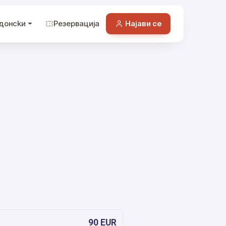
донckи
Резервација
Најави се
90 EUR