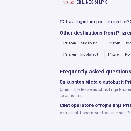
ER LINES SH.P.K
Traveling in the opposite direction?
Other destinations from Prizre
Prizren – Augsburg
Prizren – Bo
Prizren – Ingolstadt
Prizren – Kol
Frequently asked question
Sa kushton bileta e autobusit Pr
Çmimi i biletës së autobusit nga Prizre
së udhëtimit.
Cilët operatorë ofrojnë linja Pr
Aktualisht 1 operator ofron linjë nga 