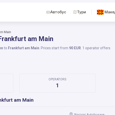
Автобус
Тури
Маке
 am Main
 Frankfurt am Main
en
to
Frankfurt am Main
. Prices start from
90 EUR
. 1 operator offers
OPERATORS
1
nkfurt am Main
Stacioni Autobusave