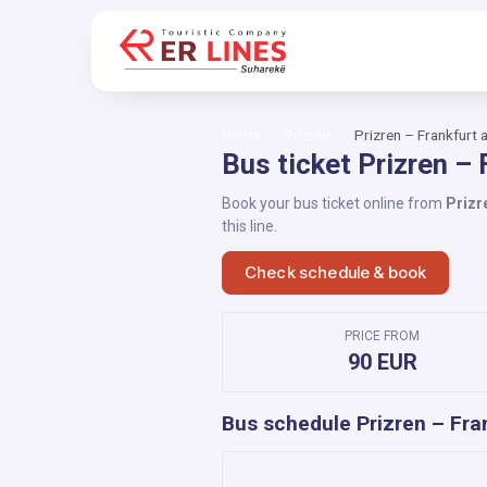
Home
Prizren
Prizren – Frankfurt
Bus ticket Prizren –
Book your bus ticket online from
Prizr
this line.
Check schedule & book
PRICE FROM
90 EUR
Bus schedule Prizren – Fra