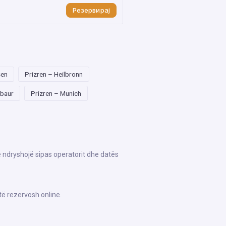
Резервирај
sen
Prizren – Heilbronn
abaur
Prizren – Munich
ë ndryshojë sipas operatorit dhe datës
të rezervosh online.