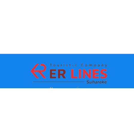
Начин на плаќање:
Топ дестинации
Главни линкови