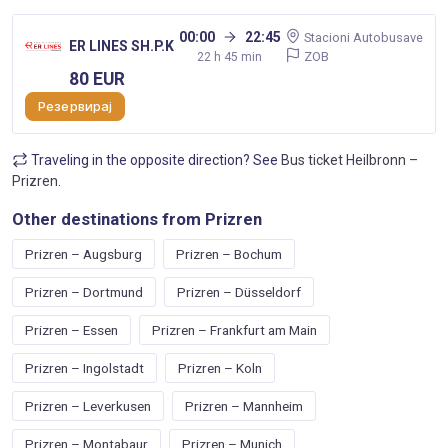
00:00
22:45
Stacioni Autobusave
ER LINES SH.P.K
ZOB
22 h 45 min
80 EUR
Резервирај
Traveling in the opposite direction? See
Bus ticket Heilbronn –
Prizren
.
Other destinations from Prizren
Prizren – Augsburg
Prizren – Bochum
Prizren – Dortmund
Prizren – Düsseldorf
Prizren – Essen
Prizren – Frankfurt am Main
Prizren – Ingolstadt
Prizren – Koln
Prizren – Leverkusen
Prizren – Mannheim
Prizren – Montabaur
Prizren – Munich