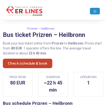
Home
Prizren
Prizren – Heilbronn
Bus ticket Prizren – Heilbronn
Book your bus ticket online from
Prizren
to
Heilbronn
. Prices start
from
80 EUR
. 1 operator offers this line. The average travel
duration is about
22 h 45 min
.
Check schedule & book
PRICE FROM
DURATION
OPERATORS
80 EUR
~22 h 45
1
min
Bus schedule Prizren – Heilbronn