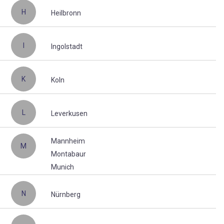
H
Heilbronn
I
Ingolstadt
K
Koln
L
Leverkusen
Mannheim
M
Montabaur
Munich
N
Nürnberg