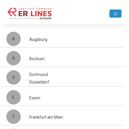
A
Augsburg
B
Bochum
Dortmund
D
Düsseldorf
E
Essen
F
Frankfurt am Main