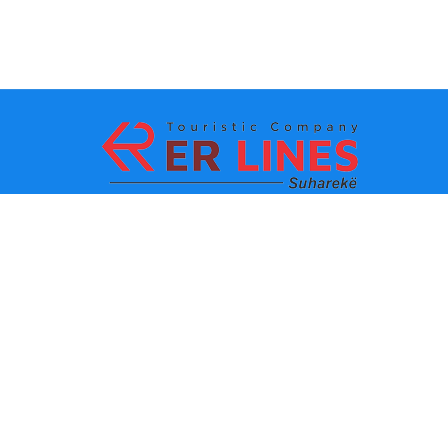
Начин на плаќање:
Топ дестинации
Главни линкови
Дестинација по град
Контакт
Дестинација по држава
За нас