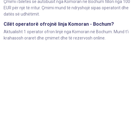
Çmimi i biletës së autobusit nga Komoran në Bochum fillon nga 100
EUR për një të rritur. Çmimi mund të ndryshojë sipas operatorit dhe
datës së udhëtimit.
Cilët operatorë ofrojnë linja Komoran - Bochum?
Aktualisht 1 operator ofron linjë nga Komoran në Bochum. Mund t'i
krahasosh oraret dhe çmimet dhe të rezervosh online.