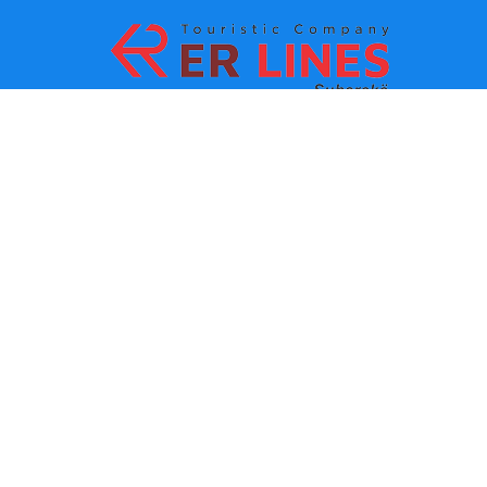
Načini plaćanja:
Top destinacije
Glavne veze
Odredište po gradu
Kontakt
Одредиште по држави
O nama
Najnovije vesti
Politika i uslovi korišćenja
Partneri