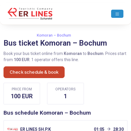
Home
Komoran
Komoran – Bochum
Bus ticket Komoran – Bochum
Book your bus ticket online from
Komoran
to
Bochum
. Prices start
from
100 EUR
. 1 operator offers this line.
Check schedule & book
PRICE FROM
OPERATORS
100 EUR
1
Bus schedule Komoran – Bochum
ER LINES SH.P.K
01:05
28:30