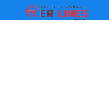
Načini plaćanja:
Top destinacije
Glavne veze
Odredište po gradu
Kontakt
Одредиште по држави
O nama
Najnovije vesti
Politika i uslovi korišćenja
Partneri