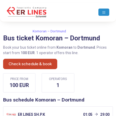
Home
Komoran
Komoran – Dortmund
Bus ticket Komoran – Dortmund
Book your bus ticket online from
Komoran
to
Dortmund
. Prices
start from
100 EUR
. 1 operator offers this line.
Check schedule & book
PRICE FROM
OPERATORS
100 EUR
1
Bus schedule Komoran – Dortmund
ER LINES SH.P.K
01:05
29:00