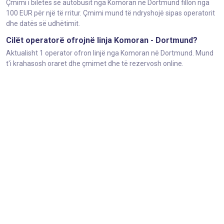
Çmimi i biletës së autobusit nga Komoran në Dortmund fillon nga
100 EUR për një të rritur. Çmimi mund të ndryshojë sipas operatorit
dhe datës së udhëtimit.
Cilët operatorë ofrojnë linja Komoran - Dortmund?
Aktualisht 1 operator ofron linjë nga Komoran në Dortmund. Mund
t'i krahasosh oraret dhe çmimet dhe të rezervosh online.