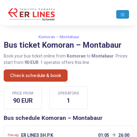
Home
Komoran
Komoran – Montabaur
Bus ticket Komoran – Montabaur
Book your bus ticket online from
Komoran
to
Montabaur
. Prices
start from
90 EUR
. 1 operator offers this line.
Check schedule & book
PRICE FROM
OPERATORS
90 EUR
1
Bus schedule Komoran – Montabaur
ER LINES SH.P.K
01:05
26:00