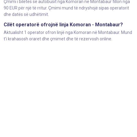
Çmimi i biletës së autobusit nga Komoran në Montabaur fillon nga
90 EUR për një të rritur. Çmimi mund të ndryshojë sipas operatorit
dhe datës së udhëtimit.
Cilët operatorë ofrojnë linja Komoran - Montabaur?
Aktualisht 1 operator ofron linjë nga Komoran në Montabaur. Mund
t'i krahasosh oraret dhe çmimet dhe të rezervosh online.