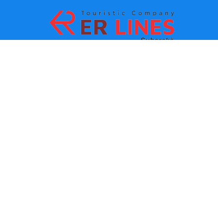
Načini plaćanja:
Top destinacije
Glavne veze
Odredište po gradu
Kontakt
Одредиште по држави
O nama
Najnovije vesti
Politika i uslovi korišćenja
Partneri