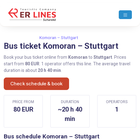
Home
Komoran
Komoran – Stuttgart
Bus ticket Komoran – Stuttgart
Book your bus ticket online from
Komoran
to
Stuttgart
. Prices
start from
80 EUR
. 1 operator offers this line. The average travel
duration is about
20 h 40 min
.
Check schedule & book
PRICE FROM
DURATION
OPERATORS
80 EUR
~20 h 40
1
min
Bus schedule Komoran – Stuttgart