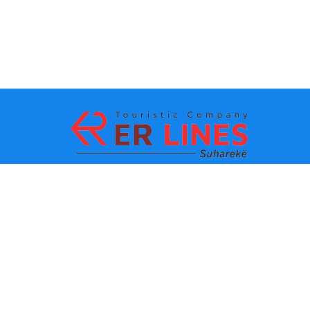
Ödeme yöntemleri:
En iyi seyahat
Ana bağlantılar
destinasyonları
İletişim
Şehre göre varış noktası