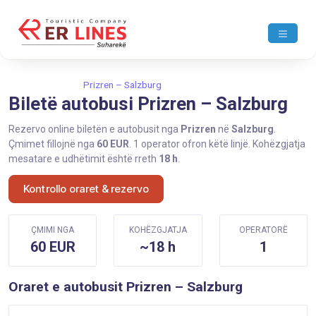
Ballina
Prizren
Prizren – Salzburg
Biletë autobusi Prizren – Salzburg
Rezervo online biletën e autobusit nga
Prizren
në
Salzburg
.
Çmimet fillojnë nga
60 EUR
. 1 operator ofron këtë linjë. Kohëzgjatja
mesatare e udhëtimit është rreth
18 h
.
Kontrollo oraret & rezervo
ÇMIMI NGA
KOHËZGJATJA
OPERATORË
60 EUR
~18 h
1
Oraret e autobusit Prizren – Salzburg