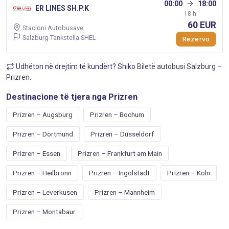
00:00
18:00
ER LINES SH.P.K
18 h
60 EUR
Stacioni Autobusave
Salzburg Tankstella SHEL
Rezervo
Udhëton në drejtim të kundërt? Shiko
Biletë autobusi Salzburg –
Prizren
.
Destinacione të tjera nga Prizren
Prizren – Augsburg
Prizren – Bochum
Prizren – Dortmund
Prizren – Düsseldorf
Prizren – Essen
Prizren – Frankfurt am Main
Prizren – Heilbronn
Prizren – Ingolstadt
Prizren – Koln
Prizren – Leverkusen
Prizren – Mannheim
Prizren – Montabaur