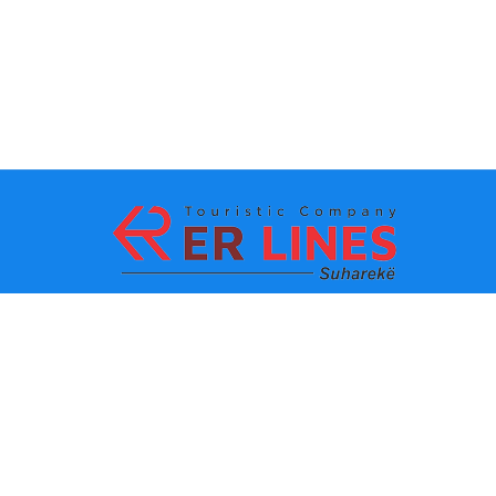
Metodat e pagesës:
Top destinacionet
Linqet Kryesore
Destinacioni me qytet
Kontakti