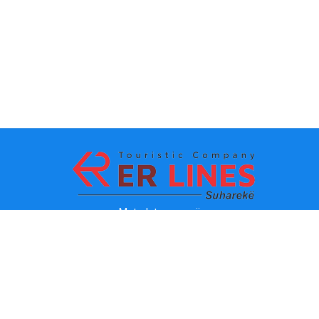
Metodat e pagesës:
Top destinacionet
Linqet Kryesore