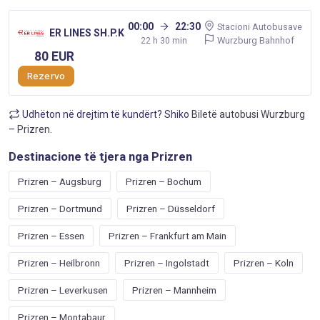
00:00
22:30
Stacioni Autobusave
ER LINES SH.P.K
Wurzburg Bahnhof
22 h 30 min
80 EUR
Rezervo
Udhëton në drejtim të kundërt? Shiko
Biletë autobusi Wurzburg
– Prizren
.
Destinacione të tjera nga Prizren
Prizren – Augsburg
Prizren – Bochum
Prizren – Dortmund
Prizren – Düsseldorf
Prizren – Essen
Prizren – Frankfurt am Main
Prizren – Heilbronn
Prizren – Ingolstadt
Prizren – Koln
Prizren – Leverkusen
Prizren – Mannheim
Prizren – Montabaur