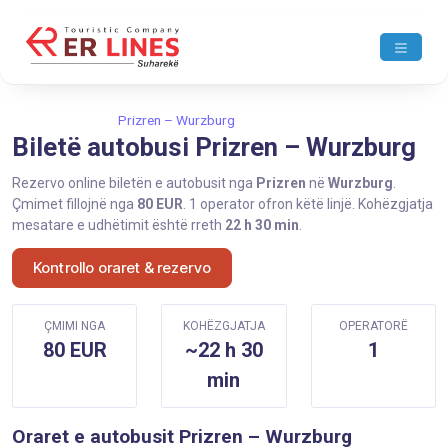
Ballina
Prizren
Prizren – Wurzburg
Biletë autobusi Prizren – Wurzburg
Rezervo online biletën e autobusit nga
Prizren
në
Wurzburg
.
Çmimet fillojnë nga
80 EUR
. 1 operator ofron këtë linjë. Kohëzgjatja
mesatare e udhëtimit është rreth
22 h 30 min
.
Kontrollo oraret & rezervo
ÇMIMI NGA
KOHËZGJATJA
OPERATORË
80 EUR
~22 h 30
1
min
Oraret e autobusit Prizren – Wurzburg