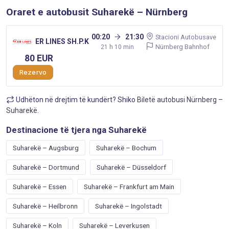
Oraret e autobusit Suharekë – Nürnberg
00:20
21:30
Stacioni Autobusave
ER LINES SH.P.K
Nürnberg Bahnhof
21 h 10 min
80 EUR
Rezervo
Udhëton në drejtim të kundërt? Shiko
Biletë autobusi Nürnberg –
Suharekë
.
Destinacione të tjera nga Suharekë
Suharekë – Augsburg
Suharekë – Bochum
Suharekë – Dortmund
Suharekë – Düsseldorf
Suharekë – Essen
Suharekë – Frankfurt am Main
Suharekë – Heilbronn
Suharekë – Ingolstadt
Suharekë – Koln
Suharekë – Leverkusen