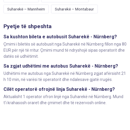
Suharekë – Mannheim
Suharekë – Montabaur
Pyetje të shpeshta
Sa kushton bileta e autobusit Suharekë - Nürnberg?
Çmimi i biletës së autobusit nga Suharekë në Nürnberg fillon nga 80
EUR për një të rritur. Çmimi mund të ndryshojë sipas operatorit dhe
datës së udhëtimit.
Sa zgjat udhëtimi me autobus Suharekë - Nürnberg?
Udhëtimi me autobus nga Suharekë në Nürnberg zgjat afërsisht 21
h 10 min, në varësi të operatorit dhe ndalesave gjatë rrugës.
Cilët operatorë ofrojnë linja Suharekë - Nürnberg?
Aktualisht 1 operator ofron linjë nga Suharekë në Nürnberg. Mund
t'i krahasosh oraret dhe çmimet dhe të rezervosh online.