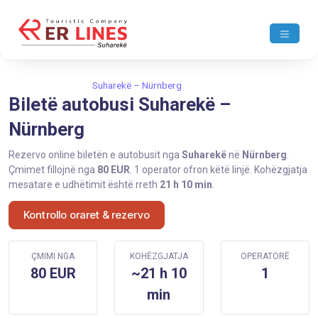
Ballina
Suharekë
Suharekë – Nürnberg
Biletë autobusi Suharekë –
Nürnberg
Rezervo online biletën e autobusit nga
Suharekë
në
Nürnberg
.
Çmimet fillojnë nga
80 EUR
. 1 operator ofron këtë linjë. Kohëzgjatja
mesatare e udhëtimit është rreth
21 h 10 min
.
Kontrollo oraret & rezervo
ÇMIMI NGA
KOHËZGJATJA
OPERATORË
80 EUR
~21 h 10
1
min